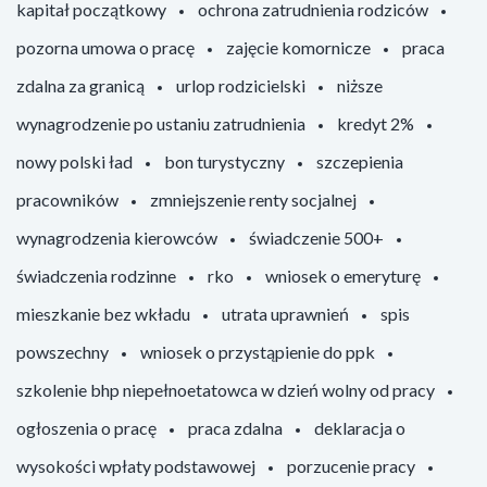
kapitał początkowy
ochrona zatrudnienia rodziców
pozorna umowa o pracę
zajęcie komornicze
praca
zdalna za granicą
urlop rodzicielski
niższe
wynagrodzenie po ustaniu zatrudnienia
kredyt 2%
nowy polski ład
bon turystyczny
szczepienia
pracowników
zmniejszenie renty socjalnej
wynagrodzenia kierowców
świadczenie 500+
świadczenia rodzinne
rko
wniosek o emeryturę
mieszkanie bez wkładu
utrata uprawnień
spis
powszechny
wniosek o przystąpienie do ppk
szkolenie bhp niepełnoetatowca w dzień wolny od pracy
ogłoszenia o pracę
praca zdalna
deklaracja o
wysokości wpłaty podstawowej
porzucenie pracy