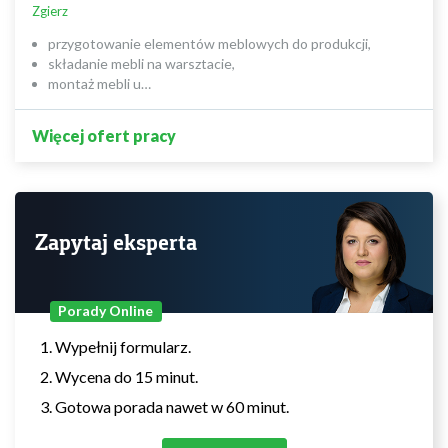
Zgierz
przygotowanie elementów meblowych do produkcji,
składanie mebli na warsztacie,
montaż mebli u…
Więcej ofert pracy
Zapytaj eksperta
Porady Online
Wypełnij formularz.
Wycena do 15 minut.
Gotowa porada nawet w 60 minut.