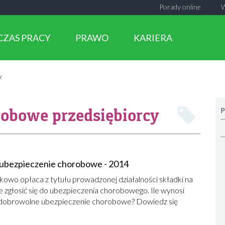
Porady online
CZAS PRACY
PRAWO
KARIERA
y
robowe przedsiębiorcy
P
 ubezpieczenie chorobowe - 2014
kowo opłaca z tytułu prowadzonej działalności składki na
zgłosić się do ubezpieczenia chorobowego. Ile wynosi
 dobrowolne ubezpieczenie chorobowe? Dowiedz się