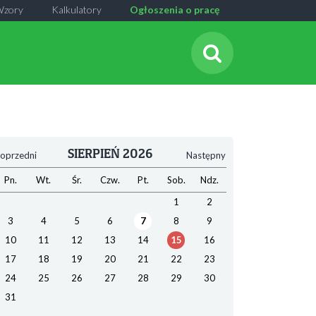
Wzory
Kalkulatory
Ogłoszenia o pracę
SIERPIEŃ 2026
oprzedni
Następny
Pn.
Wt.
Śr.
Czw.
Pt.
Sob.
Ndz.
1
2
3
4
5
6
7
8
9
10
11
12
13
14
15
16
17
18
19
20
21
22
23
24
25
26
27
28
29
30
31