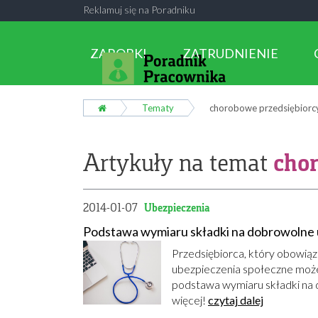
Reklamuj się na Poradniku
ZAROBKI
ZATRUDNIENIE
Tematy
chorobowe przedsiębiorc
cho
Artykuły na temat
2014-01-07
Ubezpieczenia
Podstawa wymiaru składki na dobrowolne
Przedsiębiorca, który obowiąz
ubezpieczenia społeczne może 
podstawa wymiaru składki na
więcej!
czytaj dalej