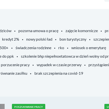
odziców
pozorna umowa o pracę
zajęcie komornicze
pr
kredyt 2%
nowy polski ład
bon turystyczny
szczepie
 500+
świadczenia rodzinne
rko
wniosek o emeryturę
e do ppk
szkolenie bhp niepełnoetatowca w dzień wolny od p
porzucenie pracy
wypadek w czasie przerwy
przystąpien
ównanie zasiłku
brak szczepienia na covid-19
POSZUKIWANIE PRACY
U