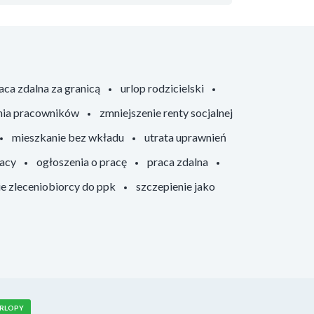
aca zdalna za granicą
urlop rodzicielski
nia pracowników
zmniejszenie renty socjalnej
mieszkanie bez wkładu
utrata uprawnień
racy
ogłoszenia o pracę
praca zdalna
ie zleceniobiorcy do ppk
szczepienie jako
RLOPY