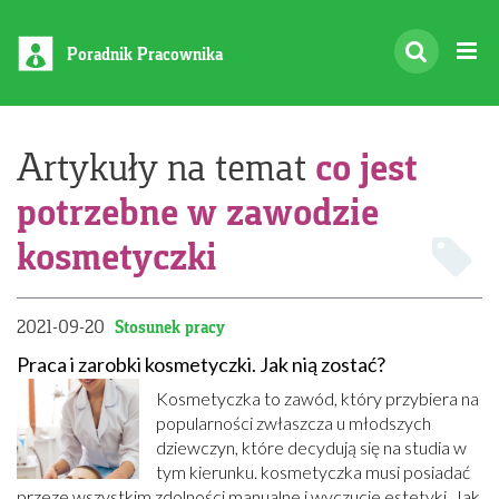
Poradnik Pracownika
co jest
Artykuły na temat
potrzebne w zawodzie
kosmetyczki
2021-09-20
Stosunek pracy
Praca i zarobki kosmetyczki. Jak nią zostać?
Kosmetyczka to zawód, który przybiera na
popularności zwłaszcza u młodszych
dziewczyn, które decydują się na studia w
tym kierunku. kosmetyczka musi posiadać
przeze wszystkim zdolności manualne i wyczucie estetyki. Jak