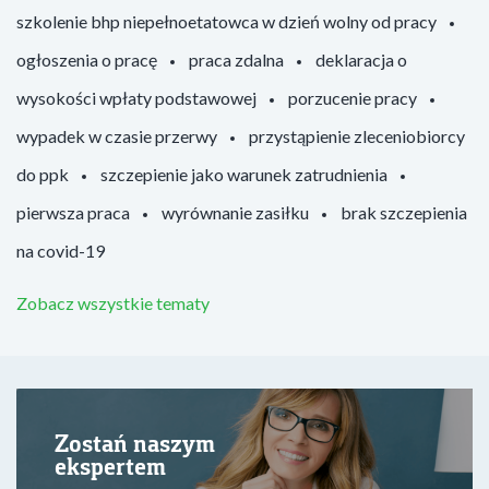
szkolenie bhp niepełnoetatowca w dzień wolny od pracy
ogłoszenia o pracę
praca zdalna
deklaracja o
wysokości wpłaty podstawowej
porzucenie pracy
wypadek w czasie przerwy
przystąpienie zleceniobiorcy
do ppk
szczepienie jako warunek zatrudnienia
pierwsza praca
wyrównanie zasiłku
brak szczepienia
na covid-19
Zobacz wszystkie tematy
Zostań naszym
ekspertem