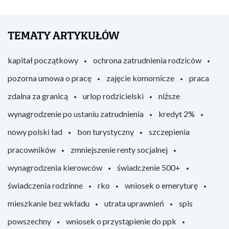
TEMATY ARTYKUŁÓW
kapitał początkowy
ochrona zatrudnienia rodziców
pozorna umowa o pracę
zajęcie komornicze
praca
zdalna za granicą
urlop rodzicielski
niższe
wynagrodzenie po ustaniu zatrudnienia
kredyt 2%
nowy polski ład
bon turystyczny
szczepienia
pracowników
zmniejszenie renty socjalnej
wynagrodzenia kierowców
świadczenie 500+
świadczenia rodzinne
rko
wniosek o emeryturę
mieszkanie bez wkładu
utrata uprawnień
spis
powszechny
wniosek o przystąpienie do ppk