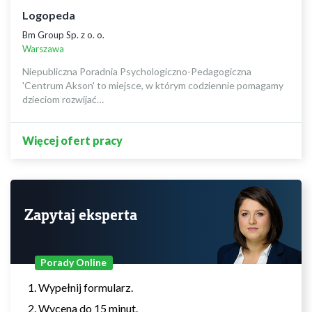
Logopeda
Bm Group Sp. z o. o.
Warszawa
Niepubliczna Poradnia Psychologiczno-Pedagogiczna
'Centrum Akson' to miejsce, w którym codziennie pomagamy
dzieciom rozwijać…
Więcej ofert pracy
Zapytaj eksperta
Porady Online
Wypełnij formularz.
Wycena do 15 minut.