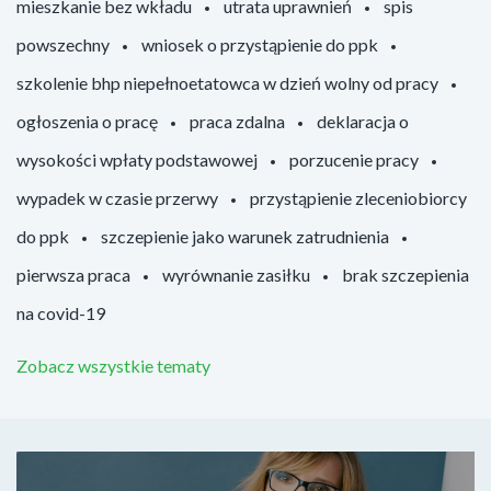
mieszkanie bez wkładu
utrata uprawnień
spis
powszechny
wniosek o przystąpienie do ppk
szkolenie bhp niepełnoetatowca w dzień wolny od pracy
ogłoszenia o pracę
praca zdalna
deklaracja o
wysokości wpłaty podstawowej
porzucenie pracy
wypadek w czasie przerwy
przystąpienie zleceniobiorcy
do ppk
szczepienie jako warunek zatrudnienia
pierwsza praca
wyrównanie zasiłku
brak szczepienia
na covid-19
Zobacz wszystkie tematy