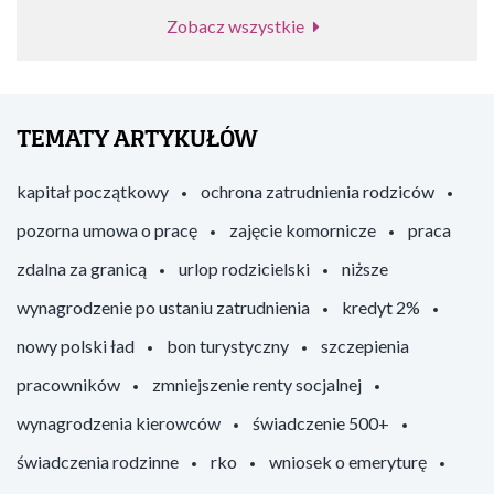
Zobacz wszystkie
TEMATY ARTYKUŁÓW
kapitał początkowy
ochrona zatrudnienia rodziców
pozorna umowa o pracę
zajęcie komornicze
praca
zdalna za granicą
urlop rodzicielski
niższe
wynagrodzenie po ustaniu zatrudnienia
kredyt 2%
nowy polski ład
bon turystyczny
szczepienia
pracowników
zmniejszenie renty socjalnej
wynagrodzenia kierowców
świadczenie 500+
świadczenia rodzinne
rko
wniosek o emeryturę