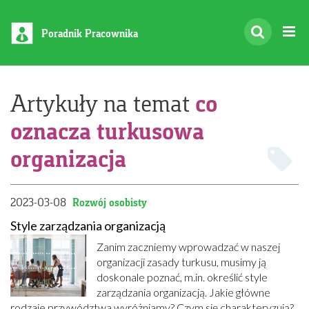
Poradnik Pracownika
co
Artykuły na temat
oznacza turkusowa
organizacja
2023-03-08
Rozwój osobisty
Style zarządzania organizacją
Zanim zaczniemy wprowadzać w naszej
organizacji zasady turkusu, musimy ją
doskonale poznać, m.in. określić style
zarządzania organizacją. Jakie główne
rodzaje przywództwa wyróżniamy? Czym się charakteryzują?