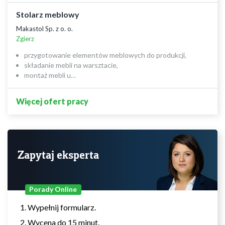
Stolarz meblowy
Makastol Sp. z o. o.
Zgierz
przygotowanie elementów meblowych do produkcji,
składanie mebli na warsztacie,
montaż mebli u…
Więcej ofert pracy
Zapytaj eksperta
Porady Online
Wypełnij formularz.
Wycena do 15 minut.