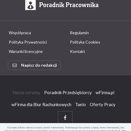
Współpraca
Regulamin
Polityka Prywatności
Polityka Cookies
Warunki licencyjne
Kontakt
Napisz do redakcji
Nasze serwisy
Poradnik Przedsiębiorcy
wFirma.pl
wFirma dla Biur Rachunkowych
Taelo
Oferty Pracy
Używamy plików cookies na naszej stronie internetowej. Kontynuując korzystanie z naszej strony internetowej, bez
zmiany ustawień prywatności przeglądarki, wyrażasz zgodę na przetwarzanie Twoich danych osobowych takich jak adres