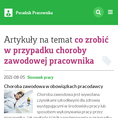
Poradnik Pracownika
co zrobić
Artykuły na temat
w przypadku choroby
zawodowej pracownika
2021-08-05
Stosunek pracy
Choroba zawodowa w obowiązkach pracodawcy
Choroba zawodowa jest wywołana
czynnikami szkodliwymi dla zdrowia
występującymi w środowisku pracy lub
sposobem wykonywania pracy przez
pracownika. Jak wygląda ścieżka postępowania w przypadku