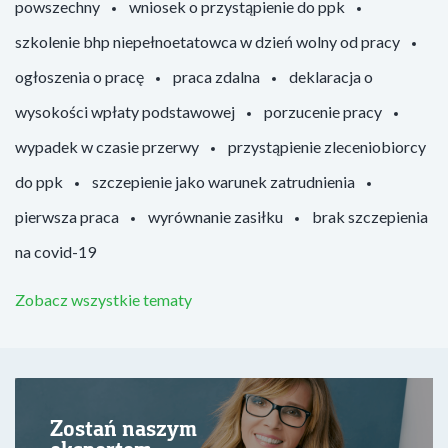
powszechny
wniosek o przystąpienie do ppk
szkolenie bhp niepełnoetatowca w dzień wolny od pracy
ogłoszenia o pracę
praca zdalna
deklaracja o
wysokości wpłaty podstawowej
porzucenie pracy
wypadek w czasie przerwy
przystąpienie zleceniobiorcy
do ppk
szczepienie jako warunek zatrudnienia
pierwsza praca
wyrównanie zasiłku
brak szczepienia
na covid-19
Zobacz wszystkie tematy
Zostań naszym