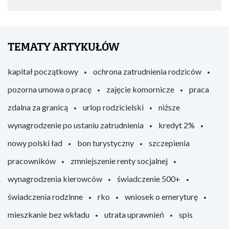
TEMATY ARTYKUŁÓW
kapitał początkowy
ochrona zatrudnienia rodziców
pozorna umowa o pracę
zajęcie komornicze
praca
zdalna za granicą
urlop rodzicielski
niższe
wynagrodzenie po ustaniu zatrudnienia
kredyt 2%
nowy polski ład
bon turystyczny
szczepienia
pracowników
zmniejszenie renty socjalnej
wynagrodzenia kierowców
świadczenie 500+
świadczenia rodzinne
rko
wniosek o emeryturę
mieszkanie bez wkładu
utrata uprawnień
spis