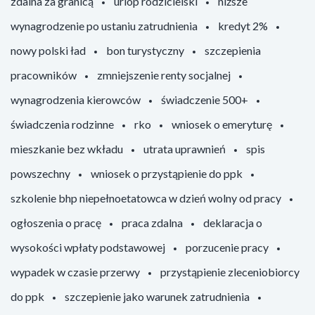
zdalna za granicą
urlop rodzicielski
niższe
wynagrodzenie po ustaniu zatrudnienia
kredyt 2%
nowy polski ład
bon turystyczny
szczepienia
pracowników
zmniejszenie renty socjalnej
wynagrodzenia kierowców
świadczenie 500+
świadczenia rodzinne
rko
wniosek o emeryturę
mieszkanie bez wkładu
utrata uprawnień
spis
powszechny
wniosek o przystąpienie do ppk
szkolenie bhp niepełnoetatowca w dzień wolny od pracy
ogłoszenia o pracę
praca zdalna
deklaracja o
wysokości wpłaty podstawowej
porzucenie pracy
wypadek w czasie przerwy
przystąpienie zleceniobiorcy
do ppk
szczepienie jako warunek zatrudnienia