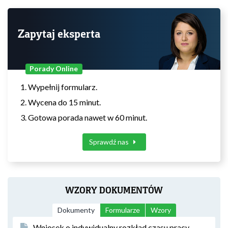
Zapytaj eksperta
Porady Online
Wypełnij formularz.
Wycena do 15 minut.
Gotowa porada nawet w 60 minut.
Sprawdź nas
WZORY DOKUMENTÓW
Dokumenty
Formularze
Wzory
Wniosek o indywidualny rozkład czasu pracy