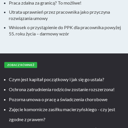
Praca zdalna za granicą? To możliwe!
Utrata uprawnień przez pracownika jako przyczyna
rozwiązania umowy
Wniosek o przystąpienie do PPK dla pracownika powyżej
55. roku życia – darmowy wzór
ZOBACZ RÓWNIEŻ
Czym jest kapitał początkowy i jak się go ustala?
Ochrona zatrudnienia rodziców zostanie rozszerzona!
Pozorna umowa o pracę a świadczenia chorobowe
Zajęcie komornicze zasiłku macierzyńskiego - czy jest
zgodne z prawem?