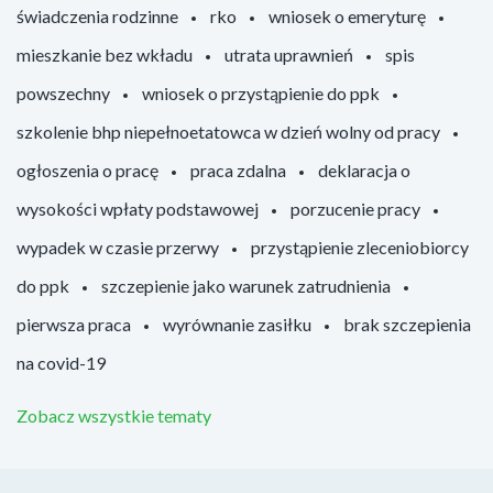
świadczenia rodzinne
rko
wniosek o emeryturę
mieszkanie bez wkładu
utrata uprawnień
spis
powszechny
wniosek o przystąpienie do ppk
szkolenie bhp niepełnoetatowca w dzień wolny od pracy
ogłoszenia o pracę
praca zdalna
deklaracja o
wysokości wpłaty podstawowej
porzucenie pracy
wypadek w czasie przerwy
przystąpienie zleceniobiorcy
do ppk
szczepienie jako warunek zatrudnienia
pierwsza praca
wyrównanie zasiłku
brak szczepienia
na covid-19
Zobacz wszystkie tematy