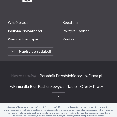
Współpraca
Regulamin
Polityka Prywatności
Polityka Cookies
Warunki licencyjne
Kontakt
Napisz do redakcji
Nasze serwisy
Poradnik Przedsiębiorcy
wFirma.pl
wFirma dla Biur Rachunkowych
Taelo
Oferty Pracy
Używamy plików cookies na naszej stronie internetowej. Kontynuując korzystanie z naszej strony internetowej, bez
zmiany ustawień prywatności przeglądarki, wyrażasz zgodę na przetwarzanie Twoich danych osobowych takich jak adres
IP czy identyfikatory plików cookies w celach marketingowych, w tym wyświetlania reklam dopasowanych do Twoich
zainteresowań i preferencji, a także celach analitycznych i statystycznych oraz pliki cookies mediów