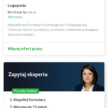
Logopeda
Bm Group Sp. z o. o.
Warszawa
Niepubliczna Poradnia Psychologiczno-Pedagogiczna
'Centrum Akson' to miejsce, w którym codziennie pomagamy
dzieciom rozwijać…
Więcej ofert pracy
Zapytaj eksperta
Porady Online
Wypełnij formularz.
Wycena do 15 minut.