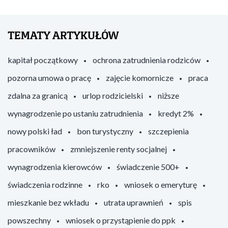
TEMATY ARTYKUŁÓW
kapitał początkowy
ochrona zatrudnienia rodziców
pozorna umowa o pracę
zajęcie komornicze
praca
zdalna za granicą
urlop rodzicielski
niższe
wynagrodzenie po ustaniu zatrudnienia
kredyt 2%
nowy polski ład
bon turystyczny
szczepienia
pracowników
zmniejszenie renty socjalnej
wynagrodzenia kierowców
świadczenie 500+
świadczenia rodzinne
rko
wniosek o emeryturę
mieszkanie bez wkładu
utrata uprawnień
spis
powszechny
wniosek o przystąpienie do ppk