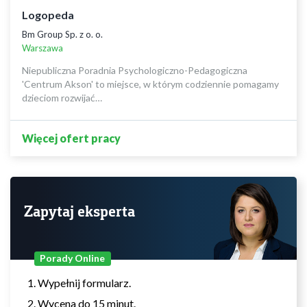
Logopeda
Bm Group Sp. z o. o.
Warszawa
Niepubliczna Poradnia Psychologiczno-Pedagogiczna
'Centrum Akson' to miejsce, w którym codziennie pomagamy
dzieciom rozwijać…
Więcej ofert pracy
Zapytaj eksperta
Porady Online
Wypełnij formularz.
Wycena do 15 minut.