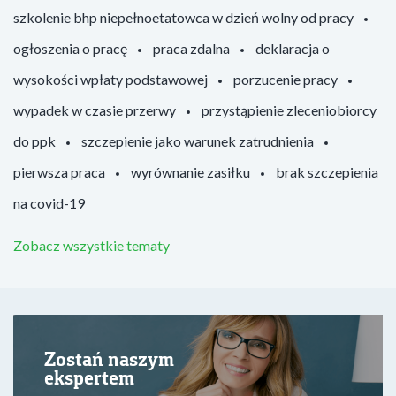
szkolenie bhp niepełnoetatowca w dzień wolny od pracy
ogłoszenia o pracę
praca zdalna
deklaracja o
wysokości wpłaty podstawowej
porzucenie pracy
wypadek w czasie przerwy
przystąpienie zleceniobiorcy
do ppk
szczepienie jako warunek zatrudnienia
pierwsza praca
wyrównanie zasiłku
brak szczepienia
na covid-19
Zobacz wszystkie tematy
Zostań naszym
ekspertem