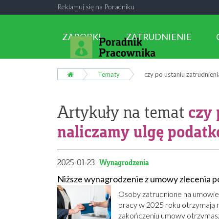
Reklamuj się na Poradniku
ZAROBKI
ZATRUDNIENIE
Tematy
czy po ustaniu zatrudnien
czy 
Artykuły na temat
naliczamy ulgę podat
2025-01-23
Wynagrodzenia
Niższe wynagrodzenie z umowy zlecenia po
Osoby zatrudnione na umowie z
pracy w 2025 roku otrzymają 
zakończeniu umowy otrzymasz 