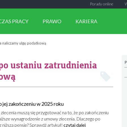
Porady online
CZAS PRACY
PRAWO
KARIERA
ia naliczamy ulgę podatkową
po ustaniu zatrudnienia
P
kową
 jej zakończeniu w 2025 roku
lecenia muszą się przygotować na to, że po zakończeniu
niższe wynagrodzenie z umowy zlecenia. Dlaczego po
niższą pensję? Sprawdź artykuł!
czytaj dalej