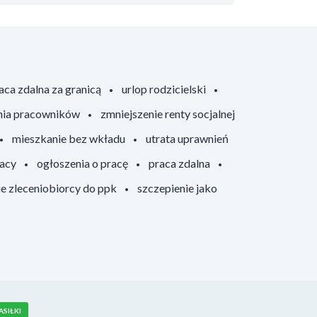
aca zdalna za granicą
urlop rodzicielski
nia pracowników
zmniejszenie renty socjalnej
mieszkanie bez wkładu
utrata uprawnień
racy
ogłoszenia o pracę
praca zdalna
ie zleceniobiorcy do ppk
szczepienie jako
ASIŁKI