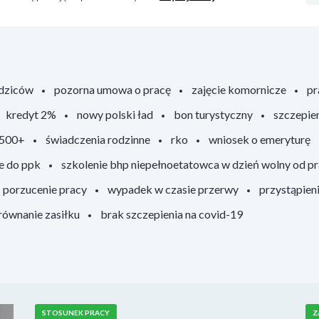
odziców
pozorna umowa o pracę
zajęcie komornicze
pr
kredyt 2%
nowy polski ład
bon turystyczny
szczepie
 500+
świadczenia rodzinne
rko
wniosek o emeryturę
e do ppk
szkolenie bhp niepełnoetatowca w dzień wolny od p
porzucenie pracy
wypadek w czasie przerwy
przystąpien
ównanie zasiłku
brak szczepienia na covid-19
STOSUNEK PRACY
Z