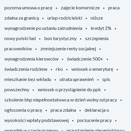
pozorna umowa o pracę
zajęcie komornicze
praca
zdalna za granicą
urlop rodzicielski
niższe
wynagrodzenie po ustaniu zatrudnienia
kredyt 2%
nowy polski ład
bon turystyczny
szczepienia
pracowników
zmniejszenie renty socjalnej
wynagrodzenia kierowców
świadczenie 500+
świadczenia rodzinne
rko
wniosek o emeryturę
mieszkanie bez wkładu
utrata uprawnień
spis
powszechny
wniosek o przystąpienie do ppk
szkolenie bhp niepełnoetatowca w dzień wolny od pracy
ogłoszenia o pracę
praca zdalna
deklaracja o
wysokości wpłaty podstawowej
porzucenie pracy
wypadek w czasie przerwy
przystąpienie zleceniobiorcy