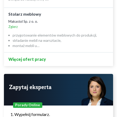
Stolarz meblowy
Makastol Sp. z o. o.
Zgierz
przygotowanie elementów meblowych do produkcji,
składanie mebli na warsztacie,
montaż mebli u…
Więcej ofert pracy
Zapytaj eksperta
Porady Online
Wypełnij formularz.