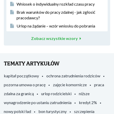
Wniosek o indywidualny rozkład czasu pracy
Brak warunków do pracy zdalnej - jak zgłosić
pracodawcy?
Urlop na żądanie – wzór wniosku do pobrania
Zobacz wszystkie wzory
TEMATY ARTYKUŁÓW
kapitał początkowy
ochrona zatrudnienia rodziców
pozorna umowa o pracę
zajęcie komornicze
praca
zdalna za granicą
urlop rodzicielski
niższe
wynagrodzenie po ustaniu zatrudnienia
kredyt 2%
nowy polski ład
bon turystyczny
szczepienia