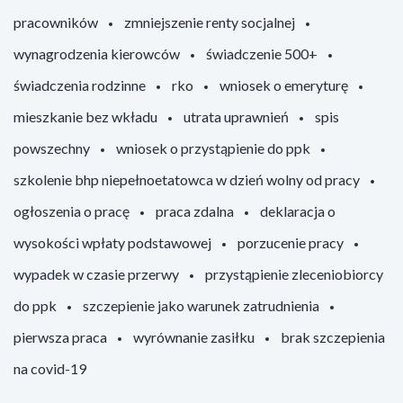
pracowników
zmniejszenie renty socjalnej
wynagrodzenia kierowców
świadczenie 500+
świadczenia rodzinne
rko
wniosek o emeryturę
mieszkanie bez wkładu
utrata uprawnień
spis
powszechny
wniosek o przystąpienie do ppk
szkolenie bhp niepełnoetatowca w dzień wolny od pracy
ogłoszenia o pracę
praca zdalna
deklaracja o
wysokości wpłaty podstawowej
porzucenie pracy
wypadek w czasie przerwy
przystąpienie zleceniobiorcy
do ppk
szczepienie jako warunek zatrudnienia
pierwsza praca
wyrównanie zasiłku
brak szczepienia
na covid-19