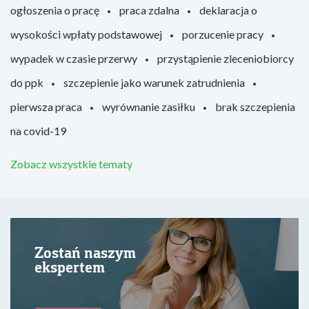
ogłoszenia o pracę
praca zdalna
deklaracja o
wysokości wpłaty podstawowej
porzucenie pracy
wypadek w czasie przerwy
przystąpienie zleceniobiorcy
do ppk
szczepienie jako warunek zatrudnienia
pierwsza praca
wyrównanie zasiłku
brak szczepienia
na covid-19
Zobacz wszystkie tematy
Zostań naszym
ekspertem