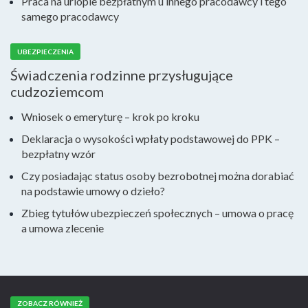
Praca na urlopie bezpłatnym u innego pracodawcy i tego
samego pracodawcy
UBEZPIECZENIA
Świadczenia rodzinne przysługujące
cudzoziemcom
Wniosek o emeryturę – krok po kroku
Deklaracja o wysokości wpłaty podstawowej do PPK –
bezpłatny wzór
Czy posiadając status osoby bezrobotnej można dorabiać
na podstawie umowy o dzieło?
Zbieg tytułów ubezpieczeń społecznych – umowa o pracę
a umowa zlecenie
ZOBACZ RÓWNIEŻ