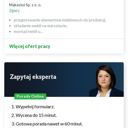
Makastol Sp. z o. o.
Zgierz
przygotowanie elementów meblowych do produkcji,
składanie mebli na warsztacie,
montaż mebli u…
Więcej ofert pracy
Zapytaj eksperta
Porady Online
Wypełnij formularz.
Wycena do 15 minut.
Gotowa porada nawet w 60 minut.