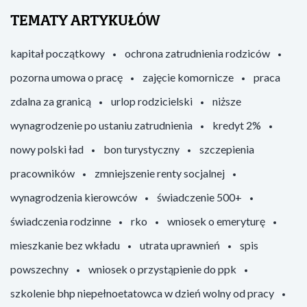
TEMATY ARTYKUŁÓW
kapitał początkowy
ochrona zatrudnienia rodziców
pozorna umowa o pracę
zajęcie komornicze
praca
zdalna za granicą
urlop rodzicielski
niższe
wynagrodzenie po ustaniu zatrudnienia
kredyt 2%
nowy polski ład
bon turystyczny
szczepienia
pracowników
zmniejszenie renty socjalnej
wynagrodzenia kierowców
świadczenie 500+
świadczenia rodzinne
rko
wniosek o emeryturę
mieszkanie bez wkładu
utrata uprawnień
spis
powszechny
wniosek o przystąpienie do ppk
szkolenie bhp niepełnoetatowca w dzień wolny od pracy