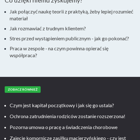
Co dzięki niemu zyskujemy?
Jak połączyć naukę teorii z praktyką, żeby lepiej rozumieć
materiał
Jak rozmawiać z trudnym klientem?
Stres przed wystąpieniem publicznym - jak go pokonać?
Praca w zespole - na czym powinna opierać się
współpraca?
ZOBACZ RÓWNIEŻ
Czym jest kapitał początkowy i jak się go ustala?
Ochrona zatrudnienia rodziców zostanie rozszerzona!
Pozorna umowa o pracę a świadczenia chorobowe
Zajęcie komornicze zasiłku macierzyńskiego - czy jest