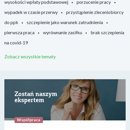
wysokości wpłaty podstawowej
porzucenie pracy
wypadek w czasie przerwy
przystąpienie zleceniobiorcy
do ppk
szczepienie jako warunek zatrudnienia
pierwsza praca
wyrównanie zasiłku
brak szczepienia
na covid-19
Zobacz wszystkie tematy
Zostań naszym
ekspertem
Współpraca