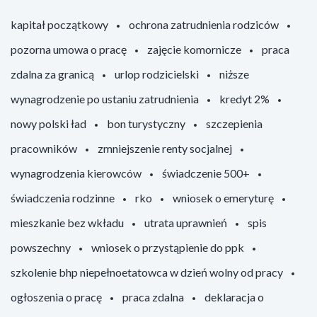
kapitał początkowy
ochrona zatrudnienia rodziców
pozorna umowa o pracę
zajęcie komornicze
praca
zdalna za granicą
urlop rodzicielski
niższe
wynagrodzenie po ustaniu zatrudnienia
kredyt 2%
nowy polski ład
bon turystyczny
szczepienia
pracowników
zmniejszenie renty socjalnej
wynagrodzenia kierowców
świadczenie 500+
świadczenia rodzinne
rko
wniosek o emeryturę
mieszkanie bez wkładu
utrata uprawnień
spis
powszechny
wniosek o przystąpienie do ppk
szkolenie bhp niepełnoetatowca w dzień wolny od pracy
ogłoszenia o pracę
praca zdalna
deklaracja o