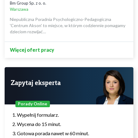
Bm Group Sp. z o. o.
Warszawa
Niepubliczna Poradnia Psychologiczno-Pedagogiczna
'Centrum Akson' to miejsce, w którym codziennie pomagamy
dzieciom rozwijać…
Więcej ofert pracy
Zapytaj eksperta
Porady Online
Wypełnij formularz.
Wycena do 15 minut.
Gotowa porada nawet w 60 minut.