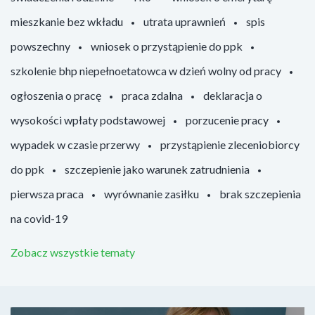
mieszkanie bez wkładu
utrata uprawnień
spis
powszechny
wniosek o przystąpienie do ppk
szkolenie bhp niepełnoetatowca w dzień wolny od pracy
ogłoszenia o pracę
praca zdalna
deklaracja o
wysokości wpłaty podstawowej
porzucenie pracy
wypadek w czasie przerwy
przystąpienie zleceniobiorcy
do ppk
szczepienie jako warunek zatrudnienia
pierwsza praca
wyrównanie zasiłku
brak szczepienia
na covid-19
Zobacz wszystkie tematy