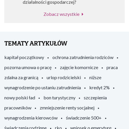
działalności gospodarczej?
Zobacz wszystkie
TEMATY ARTYKUŁÓW
kapitał początkowy
ochrona zatrudnienia rodziców
pozorna umowa o pracę
zajęcie komornicze
praca
zdalna za granicą
urlop rodzicielski
niższe
wynagrodzenie po ustaniu zatrudnienia
kredyt 2%
nowy polski ład
bon turystyczny
szczepienia
pracowników
zmniejszenie renty socjalnej
wynagrodzenia kierowców
świadczenie 500+
świadczenia rodzinne
rko
wniosek o emeryturę