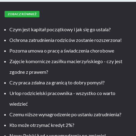
ZOBACZ RÓWNIEŻ
Czym jest kapitał początkowy i jak się go ustala?
Ochrona zatrudnienia rodziców zostanie rozszerzona!
Pozorna umowa o pracę a świadczenia chorobowe
Zajęcie komornicze zasiłku macierzyńskiego - czy jest
zgodne z prawem?
Czy praca zdalna za granicą to dobry pomysł?
Urlop rodzicielski pracownika - wszystko co warto
wiedzieć
Czemu niższe wynagrodzenie po ustaniu zatrudnienia?
Kto może otrzymać kredyt 2%?
Nowy Polski Ład a wynagrodzenia po zmianie!