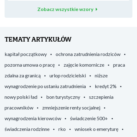
Zobacz wszystkie wzory
TEMATY ARTYKUŁÓW
kapitał początkowy
ochrona zatrudnienia rodziców
pozorna umowa o pracę
zajęcie komornicze
praca
zdalna za granicą
urlop rodzicielski
niższe
wynagrodzenie po ustaniu zatrudnienia
kredyt 2%
nowy polski ład
bon turystyczny
szczepienia
pracowników
zmniejszenie renty socjalnej
wynagrodzenia kierowców
świadczenie 500+
świadczenia rodzinne
rko
wniosek o emeryturę