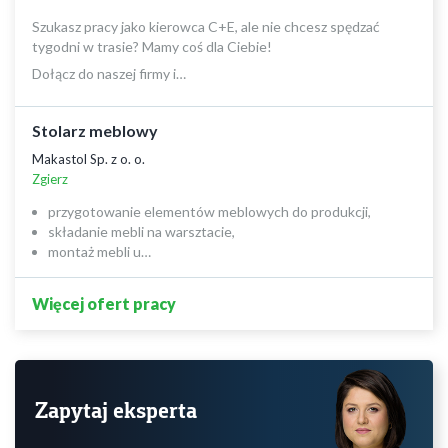
Szukasz pracy jako kierowca C+E, ale nie chcesz spędzać
tygodni w trasie? Mamy coś dla Ciebie!
Dołącz do naszej firmy i…
Stolarz meblowy
Makastol Sp. z o. o.
Zgierz
przygotowanie elementów meblowych do produkcji,
składanie mebli na warsztacie,
montaż mebli u…
Więcej ofert pracy
Zapytaj eksperta