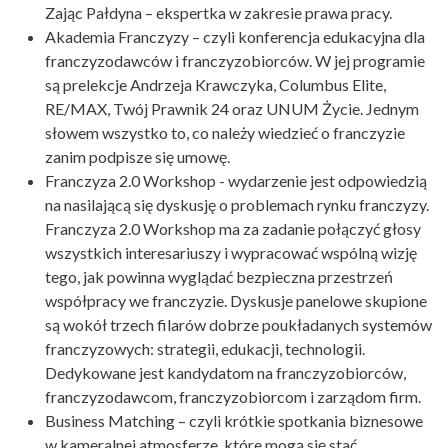
Zając Pałdyna – ekspertka w zakresie prawa pracy.
Akademia Franczyzy – czyli konferencja edukacyjna dla
franczyzodawców i franczyzobiorców. W jej programie
są prelekcje Andrzeja Krawczyka, Columbus Elite,
RE/MAX, Twój Prawnik 24 oraz UNUM Życie. Jednym
słowem wszystko to, co należy wiedzieć o franczyzie
zanim podpisze się umowę.
Franczyza 2.0 Workshop - wydarzenie jest odpowiedzią
na nasilającą się dyskusję o problemach rynku franczyzy.
Franczyza 2.0 Workshop ma za zadanie połączyć głosy
wszystkich interesariuszy i wypracować wspólną wizję
tego, jak powinna wyglądać bezpieczna przestrzeń
współpracy we franczyzie. Dyskusje panelowe skupione
są wokół trzech filarów dobrze poukładanych systemów
franczyzowych: strategii, edukacji, technologii.
Dedykowane jest kandydatom na franczyzobiorców,
franczyzodawcom, franczyzobiorcom i zarządom firm.
Business Matching – czyli krótkie spotkania biznesowe
w kameralnej atmosferze, które mogą się stać