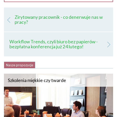
Zirytowany pracownik - co denerwuje nas w
pracy?
Workflow Trends, czyli biuro bez papierów -
bezpłatna konferencja już 24 lutego!
Nasze propozycje
Szkolenia miękkie czy twarde