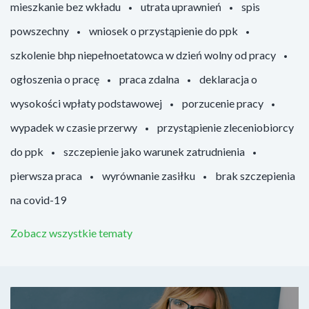
mieszkanie bez wkładu
utrata uprawnień
spis
powszechny
wniosek o przystąpienie do ppk
szkolenie bhp niepełnoetatowca w dzień wolny od pracy
ogłoszenia o pracę
praca zdalna
deklaracja o
wysokości wpłaty podstawowej
porzucenie pracy
wypadek w czasie przerwy
przystąpienie zleceniobiorcy
do ppk
szczepienie jako warunek zatrudnienia
pierwsza praca
wyrównanie zasiłku
brak szczepienia
na covid-19
Zobacz wszystkie tematy