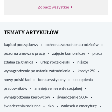
Zobacz wszystkie
TEMATY ARTYKUŁÓW
kapitał początkowy
ochrona zatrudnienia rodziców
pozorna umowa o pracę
zajęcie komornicze
praca
zdalna za granicą
urlop rodzicielski
niższe
wynagrodzenie po ustaniu zatrudnienia
kredyt 2%
nowy polski ład
bon turystyczny
szczepienia
pracowników
zmniejszenie renty socjalnej
wynagrodzenia kierowców
świadczenie 500+
świadczenia rodzinne
rko
wniosek o emeryturę