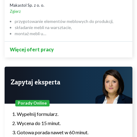
Makastol Sp. z o. o.
Zgierz
przygotowanie elementów meblowych do produkcji,
składanie mebli na warsztacie,
montaż mebli u…
Więcej ofert pracy
Zapytaj eksperta
Porady Online
Wypełnij formularz.
Wycena do 15 minut.
Gotowa porada nawet w 60 minut.