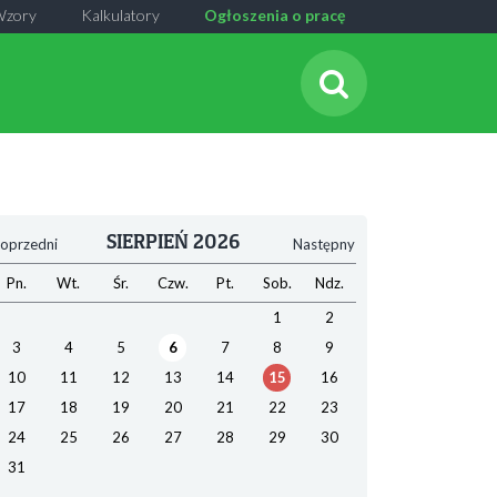
Wzory
Kalkulatory
Ogłoszenia o pracę
SIERPIEŃ 2026
oprzedni
Następny
Pn.
Wt.
Śr.
Czw.
Pt.
Sob.
Ndz.
1
2
3
4
5
6
7
8
9
10
11
12
13
14
15
16
17
18
19
20
21
22
23
24
25
26
27
28
29
30
31