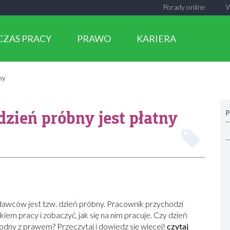
Porady online
CZAS PRACY
PRAWO
KARIERA
ny
dzień próbny jest płatny
P
awców jest tzw. dzień próbny. Pracownik przychodzi
iem pracy i zobaczyć, jak się na nim pracuje. Czy dzień
godny z prawem? Przeczytaj i dowiedz się więcej!
czytaj