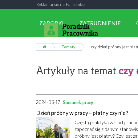
Reklamuj się na Poradniku
ZAROBKI
ZATRUDNIENIE
Tematy
czy dzień próbny jest płat
czy 
Artykuły na temat
2024-06-17
Stosunek pracy
Dzień próbny w pracy – płatny czy nie?
Częstą praktyką wśród pracod
zapoznać się z danym stanowisk
próbny jest płatny? Czy jest z