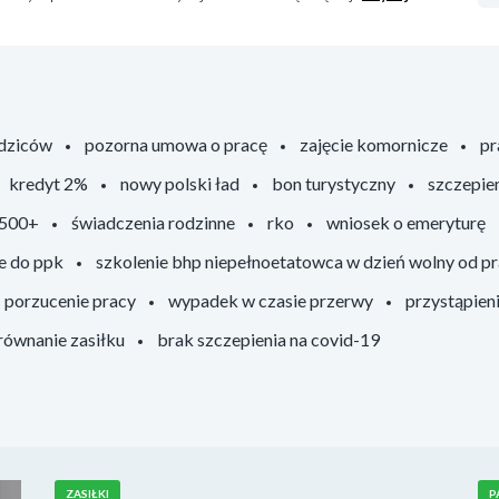
odziców
pozorna umowa o pracę
zajęcie komornicze
pr
kredyt 2%
nowy polski ład
bon turystyczny
szczepie
 500+
świadczenia rodzinne
rko
wniosek o emeryturę
e do ppk
szkolenie bhp niepełnoetatowca w dzień wolny od p
porzucenie pracy
wypadek w czasie przerwy
przystąpien
ównanie zasiłku
brak szczepienia na covid-19
ZASIŁKI
P