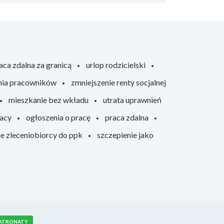
aca zdalna za granicą
urlop rodzicielski
nia pracowników
zmniejszenie renty socjalnej
mieszkanie bez wkładu
utrata uprawnień
racy
ogłoszenia o pracę
praca zdalna
ie zleceniobiorcy do ppk
szczepienie jako
ATRONATY