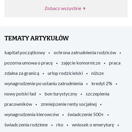
Zobacz wszystkie
TEMATY ARTYKUŁÓW
kapitał początkowy
ochrona zatrudnienia rodziców
pozorna umowa o pracę
zajęcie komornicze
praca
zdalna za granicą
urlop rodzicielski
niższe
wynagrodzenie po ustaniu zatrudnienia
kredyt 2%
nowy polski ład
bon turystyczny
szczepienia
pracowników
zmniejszenie renty socjalnej
wynagrodzenia kierowców
świadczenie 500+
świadczenia rodzinne
rko
wniosek o emeryturę