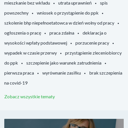
mieszkanie bez wkładu
utrata uprawnień
spis
powszechny
wniosek o przystąpienie do ppk
szkolenie bhp niepełnoetatowca w dzień wolny od pracy
ogłoszenia o pracę
praca zdalna
deklaracja o
wysokości wpłaty podstawowej
porzucenie pracy
wypadek w czasie przerwy
przystąpienie zleceniobiorcy
do ppk
szczepienie jako warunek zatrudnienia
pierwsza praca
wyrównanie zasiłku
brak szczepienia
na covid-19
Zobacz wszystkie tematy