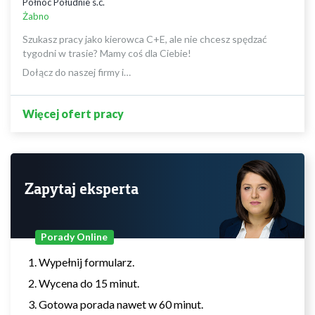
Północ Południe s.c.
Żabno
Szukasz pracy jako kierowca C+E, ale nie chcesz spędzać
tygodni w trasie? Mamy coś dla Ciebie!
Dołącz do naszej firmy i…
Więcej ofert pracy
Zapytaj eksperta
Porady Online
Wypełnij formularz.
Wycena do 15 minut.
Gotowa porada nawet w 60 minut.