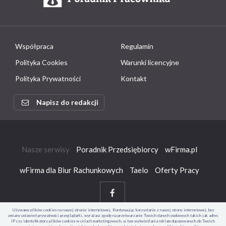
Współpraca
Regulamin
Polityka Cookies
Warunki licencyjne
Polityka Prywatności
Kontakt
Napisz do redakcji
Nasze serwisy
Poradnik Przedsiębiorcy
wFirma.pl
wFirma dla Biur Rachunkowych
Taelo
Oferty Pracy
Używamy plików cookies na naszej stronie internetowej. Kontynuując korzystanie z naszej strony internetowej, bez
zmiany ustawień prywatności przeglądarki, wyrażasz zgodę na przetwarzanie Twoich danych osobowych takich jak adres
IP czy identyfikatory plików cookies w celach marketingowych, w tym wyświetlania reklam dopasowanych do Twoich