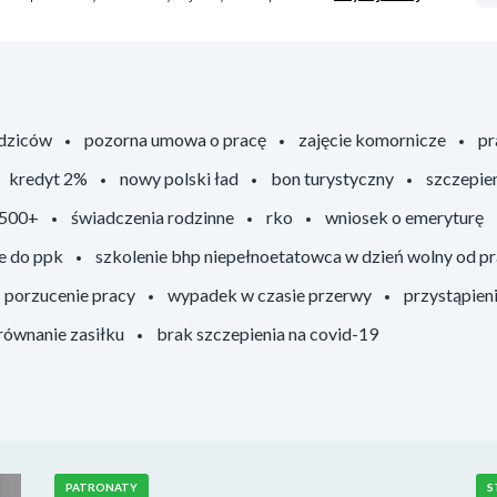
odziców
pozorna umowa o pracę
zajęcie komornicze
pr
kredyt 2%
nowy polski ład
bon turystyczny
szczepie
 500+
świadczenia rodzinne
rko
wniosek o emeryturę
e do ppk
szkolenie bhp niepełnoetatowca w dzień wolny od p
porzucenie pracy
wypadek w czasie przerwy
przystąpien
ównanie zasiłku
brak szczepienia na covid-19
PATRONATY
S