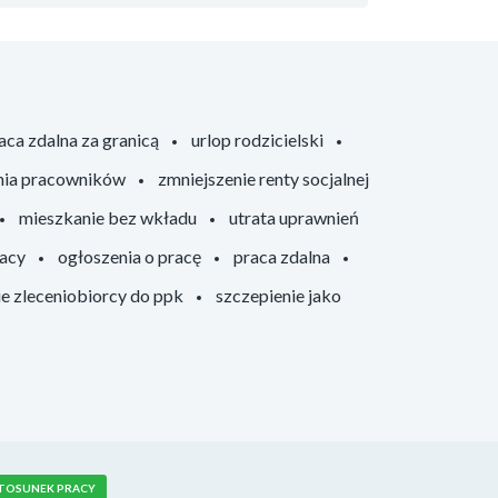
aca zdalna za granicą
urlop rodzicielski
nia pracowników
zmniejszenie renty socjalnej
mieszkanie bez wkładu
utrata uprawnień
racy
ogłoszenia o pracę
praca zdalna
ie zleceniobiorcy do ppk
szczepienie jako
TOSUNEK PRACY