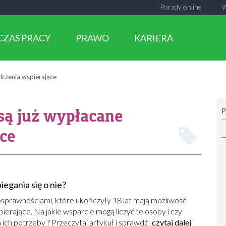
Porady online
CZAS PRACY
PRAWO
KARIERA
dczenia wspierające
są już wypłacane
P
ce
iegania się o nie?
sprawnościami, które ukończyły 18 lat mają możliwość
pierające. Na jakie wsparcie mogą liczyć te osoby i czy
ich potrzeby ? Przeczytaj artykuł i sprawdź!
czytaj dalej