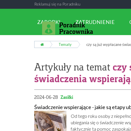
Reklamuj się na Poradniku
ZAROBKI
ZATRUDNIENIE
Tematy
czy są już wypłacane świa
czy 
Artykuły na temat
świadczenia wspierają
2024-06-28
Zasiłki
Świadczenie wspierające - jakie są etapy ub
Od tego roku osoby z niepełno
ubiegania się o świadczenie ws
faktycznie ta pomoc zaspokaja 