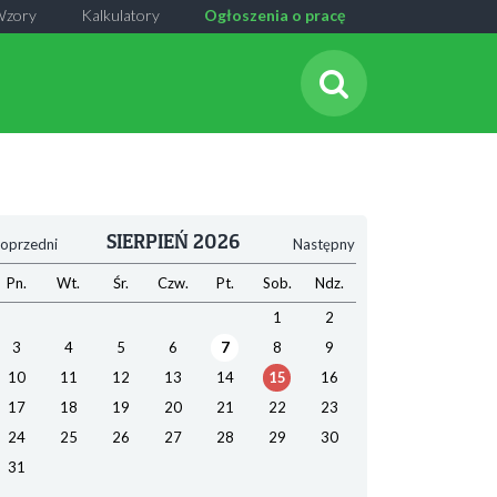
Wzory
Kalkulatory
Ogłoszenia o pracę
SIERPIEŃ 2026
oprzedni
Następny
Pn.
Wt.
Śr.
Czw.
Pt.
Sob.
Ndz.
1
2
3
4
5
6
7
8
9
10
11
12
13
14
15
16
17
18
19
20
21
22
23
24
25
26
27
28
29
30
31