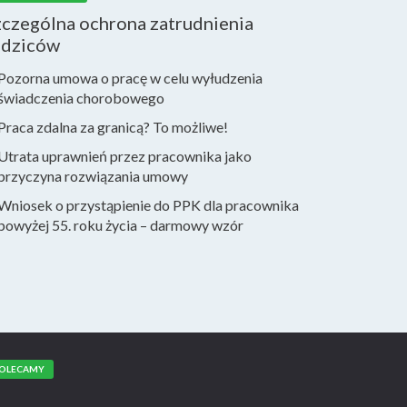
zczególna ochrona zatrudnienia
odziców
Pozorna umowa o pracę w celu wyłudzenia
świadczenia chorobowego
Praca zdalna za granicą? To możliwe!
Utrata uprawnień przez pracownika jako
przyczyna rozwiązania umowy
Wniosek o przystąpienie do PPK dla pracownika
powyżej 55. roku życia – darmowy wzór
OLECAMY