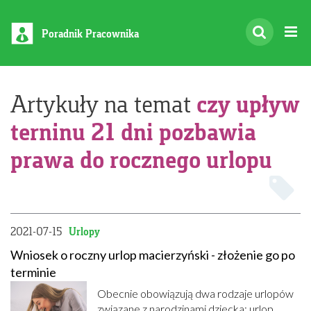
Poradnik Pracownika
czy upływ
Artykuły na temat
terninu 21 dni pozbawia
prawa do rocznego urlopu
2021-07-15
Urlopy
Wniosek o roczny urlop macierzyński - złożenie go po
terminie
Obecnie obowiązują dwa rodzaje urlopów
związane z narodzinami dziecka: urlop