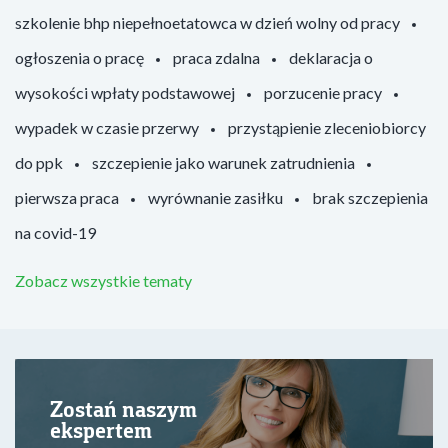
szkolenie bhp niepełnoetatowca w dzień wolny od pracy
ogłoszenia o pracę
praca zdalna
deklaracja o
wysokości wpłaty podstawowej
porzucenie pracy
wypadek w czasie przerwy
przystąpienie zleceniobiorcy
do ppk
szczepienie jako warunek zatrudnienia
pierwsza praca
wyrównanie zasiłku
brak szczepienia
na covid-19
Zobacz wszystkie tematy
Zostań naszym
ekspertem