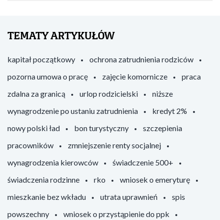
TEMATY ARTYKUŁÓW
kapitał początkowy
ochrona zatrudnienia rodziców
pozorna umowa o pracę
zajęcie komornicze
praca
zdalna za granicą
urlop rodzicielski
niższe
wynagrodzenie po ustaniu zatrudnienia
kredyt 2%
nowy polski ład
bon turystyczny
szczepienia
pracowników
zmniejszenie renty socjalnej
wynagrodzenia kierowców
świadczenie 500+
świadczenia rodzinne
rko
wniosek o emeryturę
mieszkanie bez wkładu
utrata uprawnień
spis
powszechny
wniosek o przystąpienie do ppk