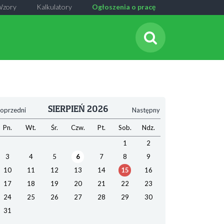
Wzory
Kalkulatory
Ogłoszenia o pracę
SIERPIEŃ 2026
oprzedni
Następny
Pn.
Wt.
Śr.
Czw.
Pt.
Sob.
Ndz.
1
2
3
4
5
6
7
8
9
10
11
12
13
14
15
16
17
18
19
20
21
22
23
24
25
26
27
28
29
30
31