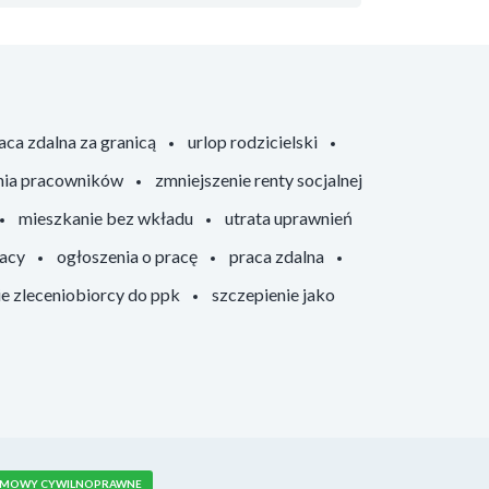
aca zdalna za granicą
urlop rodzicielski
nia pracowników
zmniejszenie renty socjalnej
mieszkanie bez wkładu
utrata uprawnień
racy
ogłoszenia o pracę
praca zdalna
ie zleceniobiorcy do ppk
szczepienie jako
MOWY CYWILNOPRAWNE