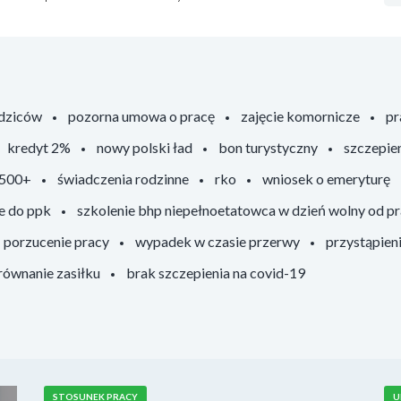
odziców
pozorna umowa o pracę
zajęcie komornicze
pr
kredyt 2%
nowy polski ład
bon turystyczny
szczepie
 500+
świadczenia rodzinne
rko
wniosek o emeryturę
e do ppk
szkolenie bhp niepełnoetatowca w dzień wolny od p
porzucenie pracy
wypadek w czasie przerwy
przystąpien
ównanie zasiłku
brak szczepienia na covid-19
STOSUNEK PRACY
U