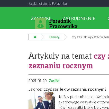
Reklamuj się na Poradniku
ZAROBKI
ZATRUDNIENIE
Tematy
czy zasiłek wykazać w ze
czy 
Artykuły na temat
zeznaniu rocznym
2021-01-29
Zasiłki
Jak rozliczyć zasiłek w zeznaniu rocznym?
Każdy podatnik ma obowiązek 
skarbowego wszystkie otrzyma
również zasiłki, które były wy