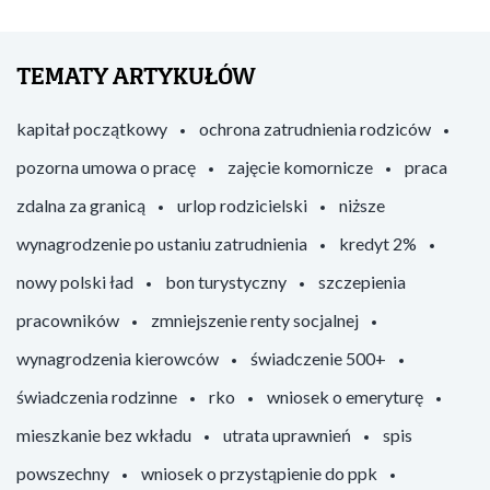
TEMATY ARTYKUŁÓW
kapitał początkowy
ochrona zatrudnienia rodziców
pozorna umowa o pracę
zajęcie komornicze
praca
zdalna za granicą
urlop rodzicielski
niższe
wynagrodzenie po ustaniu zatrudnienia
kredyt 2%
nowy polski ład
bon turystyczny
szczepienia
pracowników
zmniejszenie renty socjalnej
wynagrodzenia kierowców
świadczenie 500+
świadczenia rodzinne
rko
wniosek o emeryturę
mieszkanie bez wkładu
utrata uprawnień
spis
powszechny
wniosek o przystąpienie do ppk