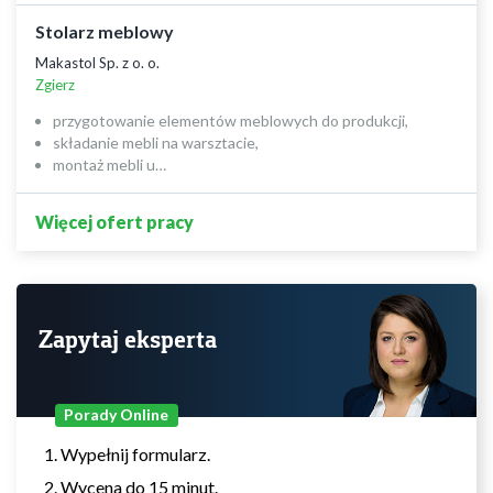
Stolarz meblowy
Makastol Sp. z o. o.
Zgierz
przygotowanie elementów meblowych do produkcji,
składanie mebli na warsztacie,
montaż mebli u…
Więcej ofert pracy
Zapytaj eksperta
Porady Online
Wypełnij formularz.
Wycena do 15 minut.