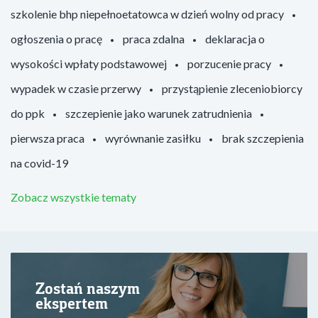
szkolenie bhp niepełnoetatowca w dzień wolny od pracy
ogłoszenia o pracę
praca zdalna
deklaracja o
wysokości wpłaty podstawowej
porzucenie pracy
wypadek w czasie przerwy
przystąpienie zleceniobiorcy
do ppk
szczepienie jako warunek zatrudnienia
pierwsza praca
wyrównanie zasiłku
brak szczepienia
na covid-19
Zobacz wszystkie tematy
Zostań naszym
ekspertem