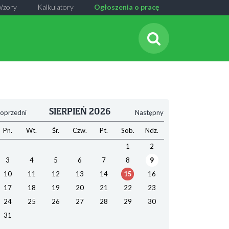
Wzory
Kalkulatory
Ogłoszenia o pracę
SIERPIEŃ 2026
oprzedni
Następny
Pn.
Wt.
Śr.
Czw.
Pt.
Sob.
Ndz.
1
2
3
4
5
6
7
8
9
10
11
12
13
14
15
16
17
18
19
20
21
22
23
24
25
26
27
28
29
30
31