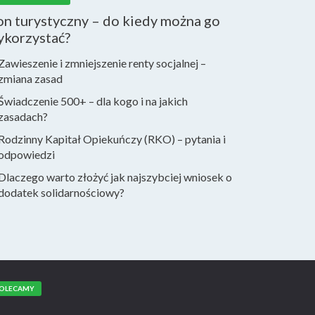
n turystyczny – do kiedy można go
ykorzystać?
Zawieszenie i zmniejszenie renty socjalnej –
zmiana zasad
Świadczenie 500+ – dla kogo i na jakich
zasadach?
Rodzinny Kapitał Opiekuńczy (RKO) – pytania i
odpowiedzi
Dlaczego warto złożyć jak najszybciej wniosek o
dodatek solidarnościowy?
OLECAMY