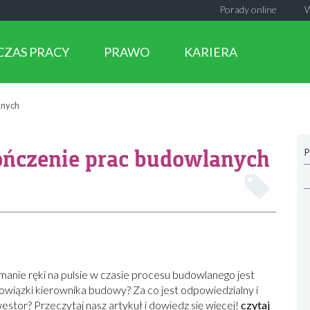
Porady online
CZAS PRACY
PRAWO
KARIERA
anych
ończenie prac budowlanych
P
anie ręki na pulsie w czasie procesu budowlanego jest
owiązki kierownika budowy? Za co jest odpowiedzialny i
stor? Przeczytaj nasz artykuł i dowiedz się więcej!
czytaj