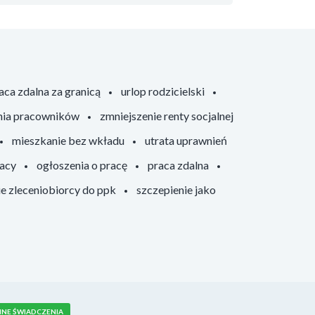
aca zdalna za granicą
urlop rodzicielski
nia pracowników
zmniejszenie renty socjalnej
mieszkanie bez wkładu
utrata uprawnień
racy
ogłoszenia o pracę
praca zdalna
ie zleceniobiorcy do ppk
szczepienie jako
NNE ŚWIADCZENIA