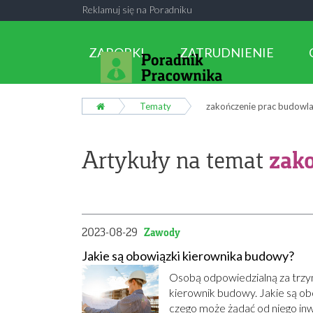
Reklamuj się na Poradniku
ZAROBKI
ZATRUDNIENIE
Tematy
zakończenie prac budowl
zak
Artykuły na temat
2023-08-29
Zawody
Jakie są obowiązki kierownika budowy?
Osobą odpowiedzialną za trzym
kierownik budowy. Jakie są ob
czego może żądać od niego inwe