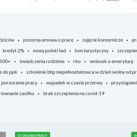
odziców
pozorna umowa o pracę
zajęcie komornicze
pr
kredyt 2%
nowy polski ład
bon turystyczny
szczepie
 500+
świadczenia rodzinne
rko
wniosek o emeryturę
e do ppk
szkolenie bhp niepełnoetatowca w dzień wolny od p
porzucenie pracy
wypadek w czasie przerwy
przystąpien
ównanie zasiłku
brak szczepienia na covid-19
STOSUNEK PRACY
I