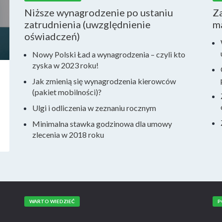
Niższe wynagrodzenie po ustaniu
Za
zatrudnienia (uwzględnienie
m
oświadczeń)
Nowy Polski Ład a wynagrodzenia – czyli kto
zyska w 2023 roku!
Jak zmienią się wynagrodzenia kierowców
(pakiet mobilności)?
Ulgi i odliczenia w zeznaniu rocznym
Minimalna stawka godzinowa dla umowy
zlecenia w 2018 roku
WARTO WIEDZIEĆ
P