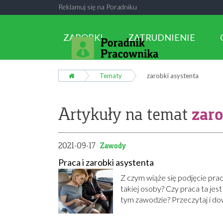
Reklamuj się na Poradniku
ZAROBKI
ZATRUDNIENIE
Tematy
zarobki asystenta
zaro
Artykuły na temat
2021-09-17
Zawody
Praca i zarobki asystenta
Z czym wiąże się podjęcie pr
takiej osoby? Czy praca ta jest
tym zawodzie? Przeczytaj i dow