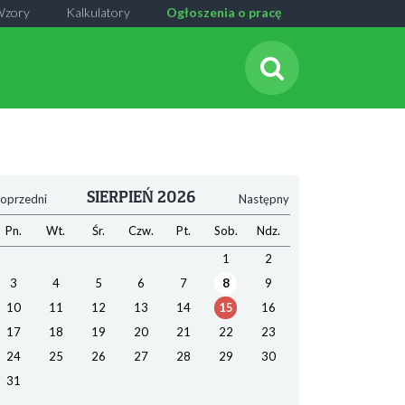
Wzory
Kalkulatory
Ogłoszenia o pracę
SIERPIEŃ 2026
oprzedni
Następny
Pn.
Wt.
Śr.
Czw.
Pt.
Sob.
Ndz.
1
2
3
4
5
6
7
8
9
10
11
12
13
14
15
16
17
18
19
20
21
22
23
24
25
26
27
28
29
30
31