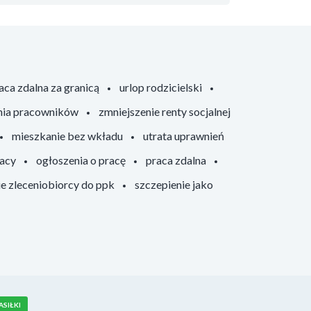
aca zdalna za granicą
urlop rodzicielski
nia pracowników
zmniejszenie renty socjalnej
mieszkanie bez wkładu
utrata uprawnień
racy
ogłoszenia o pracę
praca zdalna
ie zleceniobiorcy do ppk
szczepienie jako
ASIŁKI