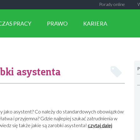
Porady online
CZAS PRACY
PRAWO
KARIERA
bki asystenta
P
acy jako asystent? Co należy do standardowych obowiązków
 łatwa i przyjemna? Gdzie najlepiej szukać zatrudnienia w
iedz się także jakie są zarobki asystenta!
czytaj dalej