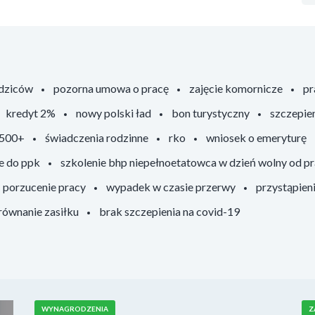
odziców
pozorna umowa o pracę
zajęcie komornicze
pr
kredyt 2%
nowy polski ład
bon turystyczny
szczepie
 500+
świadczenia rodzinne
rko
wniosek o emeryturę
e do ppk
szkolenie bhp niepełnoetatowca w dzień wolny od p
porzucenie pracy
wypadek w czasie przerwy
przystąpien
ównanie zasiłku
brak szczepienia na covid-19
WYNAGRODZENIA
Z