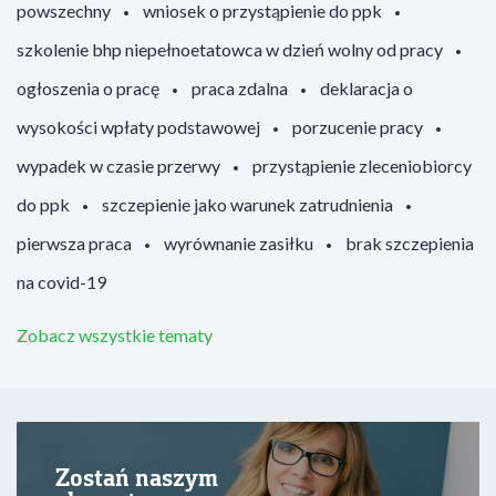
powszechny
wniosek o przystąpienie do ppk
szkolenie bhp niepełnoetatowca w dzień wolny od pracy
ogłoszenia o pracę
praca zdalna
deklaracja o
wysokości wpłaty podstawowej
porzucenie pracy
wypadek w czasie przerwy
przystąpienie zleceniobiorcy
do ppk
szczepienie jako warunek zatrudnienia
pierwsza praca
wyrównanie zasiłku
brak szczepienia
na covid-19
Zobacz wszystkie tematy
Zostań naszym