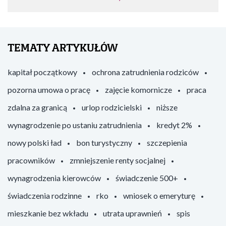
TEMATY ARTYKUŁÓW
kapitał początkowy
ochrona zatrudnienia rodziców
pozorna umowa o pracę
zajęcie komornicze
praca
zdalna za granicą
urlop rodzicielski
niższe
wynagrodzenie po ustaniu zatrudnienia
kredyt 2%
nowy polski ład
bon turystyczny
szczepienia
pracowników
zmniejszenie renty socjalnej
wynagrodzenia kierowców
świadczenie 500+
świadczenia rodzinne
rko
wniosek o emeryturę
mieszkanie bez wkładu
utrata uprawnień
spis