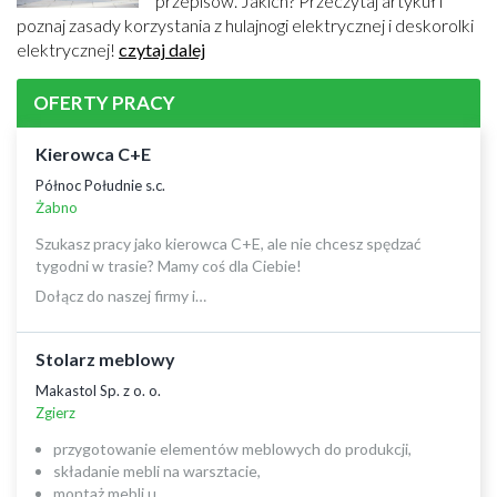
przepisów. Jakich? Przeczytaj artykuł i
poznaj zasady korzystania z hulajnogi elektrycznej i deskorolki
elektrycznej!
czytaj dalej
OFERTY PRACY
Kierowca C+E
Północ Południe s.c.
Żabno
Szukasz pracy jako kierowca C+E, ale nie chcesz spędzać
tygodni w trasie? Mamy coś dla Ciebie!
Dołącz do naszej firmy i…
Stolarz meblowy
Makastol Sp. z o. o.
Zgierz
przygotowanie elementów meblowych do produkcji,
składanie mebli na warsztacie,
montaż mebli u…