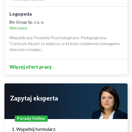
Logopeda
Bm Group Sp. z o. o.
Warszawa
Niepubliczna Poradnia Psychologiczno-Pedagogiczna
'Centrum Akson' to miejsce, w którym codziennie pomagamy
dzieciom rozwijać…
Więcej ofert pracy
Zapytaj eksperta
Porady Online
Wypełnij formularz.