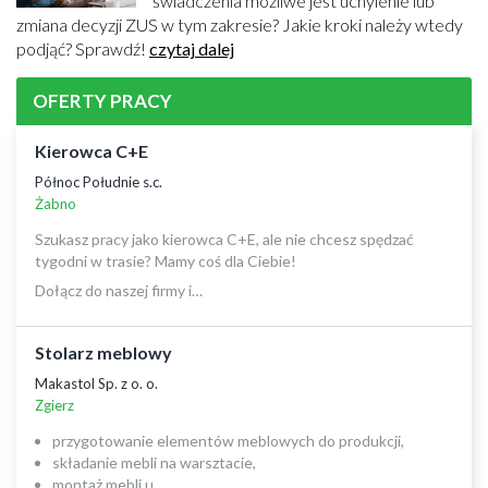
świadczenia możliwe jest uchylenie lub
zmiana decyzji ZUS w tym zakresie? Jakie kroki należy wtedy
podjąć? Sprawdź!
czytaj dalej
OFERTY PRACY
Kierowca C+E
Północ Południe s.c.
Żabno
Szukasz pracy jako kierowca C+E, ale nie chcesz spędzać
tygodni w trasie? Mamy coś dla Ciebie!
Dołącz do naszej firmy i…
Stolarz meblowy
Makastol Sp. z o. o.
Zgierz
przygotowanie elementów meblowych do produkcji,
składanie mebli na warsztacie,
montaż mebli u…