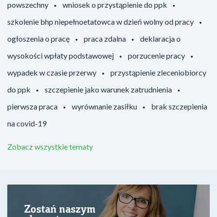
powszechny
wniosek o przystąpienie do ppk
szkolenie bhp niepełnoetatowca w dzień wolny od pracy
ogłoszenia o pracę
praca zdalna
deklaracja o
wysokości wpłaty podstawowej
porzucenie pracy
wypadek w czasie przerwy
przystąpienie zleceniobiorcy
do ppk
szczepienie jako warunek zatrudnienia
pierwsza praca
wyrównanie zasiłku
brak szczepienia
na covid-19
Zobacz wszystkie tematy
Zostań naszym