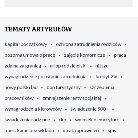
TEMATY ARTYKUŁÓW
kapitał początkowy
ochrona zatrudnienia rodziców
pozorna umowa o pracę
zajęcie komornicze
praca
zdalna za granicą
urlop rodzicielski
niższe
wynagrodzenie po ustaniu zatrudnienia
kredyt 2%
nowy polski ład
bon turystyczny
szczepienia
pracowników
zmniejszenie renty socjalnej
wynagrodzenia kierowców
świadczenie 500+
świadczenia rodzinne
rko
wniosek o emeryturę
mieszkanie bez wkładu
utrata uprawnień
spis