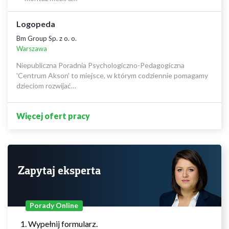
Logopeda
Bm Group Sp. z o. o.
Warszawa
Niepubliczna Poradnia Psychologiczno-Pedagogiczna
'Centrum Akson' to miejsce, w którym codziennie pomagamy
dzieciom rozwijać…
Więcej ofert pracy
Zapytaj eksperta
Porady Online
Wypełnij formularz.