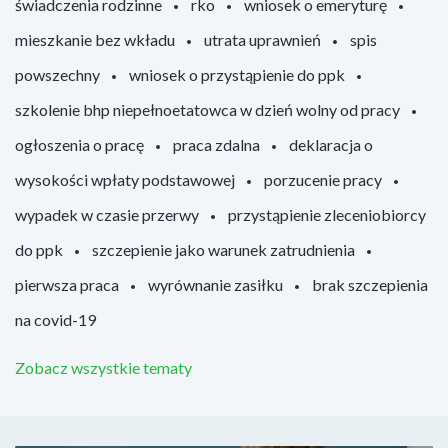
świadczenia rodzinne
rko
wniosek o emeryturę
mieszkanie bez wkładu
utrata uprawnień
spis
powszechny
wniosek o przystąpienie do ppk
szkolenie bhp niepełnoetatowca w dzień wolny od pracy
ogłoszenia o pracę
praca zdalna
deklaracja o
wysokości wpłaty podstawowej
porzucenie pracy
wypadek w czasie przerwy
przystąpienie zleceniobiorcy
do ppk
szczepienie jako warunek zatrudnienia
pierwsza praca
wyrównanie zasiłku
brak szczepienia
na covid-19
Zobacz wszystkie tematy