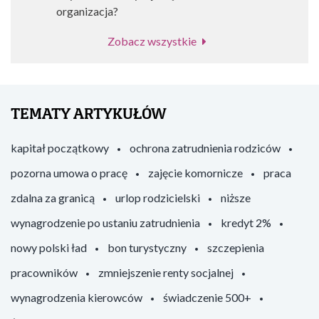
organizacja?
Zobacz wszystkie
TEMATY ARTYKUŁÓW
kapitał początkowy
ochrona zatrudnienia rodziców
pozorna umowa o pracę
zajęcie komornicze
praca
zdalna za granicą
urlop rodzicielski
niższe
wynagrodzenie po ustaniu zatrudnienia
kredyt 2%
nowy polski ład
bon turystyczny
szczepienia
pracowników
zmniejszenie renty socjalnej
wynagrodzenia kierowców
świadczenie 500+