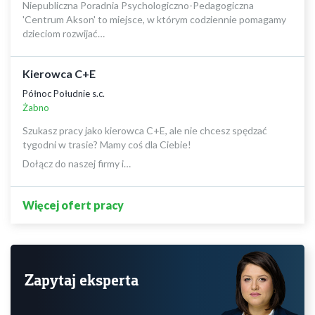
Niepubliczna Poradnia Psychologiczno-Pedagogiczna
'Centrum Akson' to miejsce, w którym codziennie pomagamy
dzieciom rozwijać…
Kierowca C+E
Północ Południe s.c.
Żabno
Szukasz pracy jako kierowca C+E, ale nie chcesz spędzać
tygodni w trasie? Mamy coś dla Ciebie!
Dołącz do naszej firmy i…
Więcej ofert pracy
Zapytaj eksperta