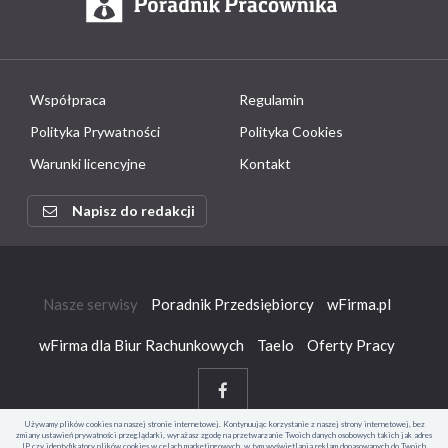
Współpraca
Regulamin
Polityka Prywatności
Polityka Cookies
Warunki licencyjne
Kontakt
Napisz do redakcji
Nasze serwisy
Poradnik Przedsiębiorcy
wFirma.pl
wFirma dla Biur Rachunkowych
Taelo
Oferty Pracy
Używamy plików cookies na naszej stronie internetowej. Kontynuując korzystanie z naszej strony internetowej, bez
zmiany ustawień prywatności przeglądarki, wyrażasz zgodę na przetwarzanie Twoich danych osobowych takich jak adres
IP czy identyfikatory plików cookies w celach marketingowych, w tym wyświetlania reklam dopasowanych do Twoich