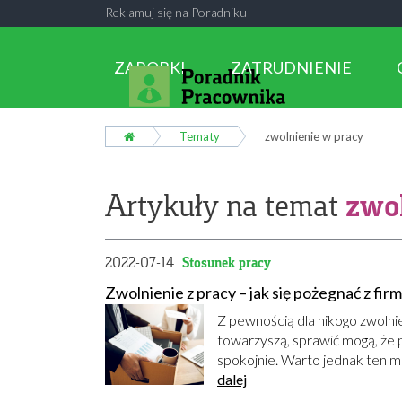
Reklamuj się na Poradniku
ZAROBKI
ZATRUDNIENIE
Tematy
zwolnienie w pracy
zwol
Artykuły na temat
2022-07-14
Stosunek pracy
Zwolnienie z pracy – jak się pożegnać z fir
Z pewnością dla nikogo zwolnie
towarzyszą, sprawić mogą, że
spokojnie. Warto jednak ten m
dalej