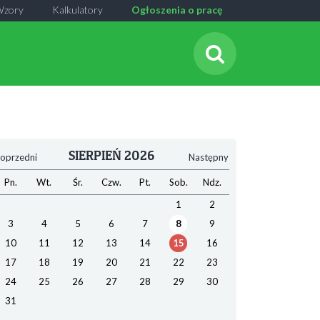
Wzory
Kalkulatory
Ogłoszenia o pracę
SIERPIEŃ 2026
oprzedni
Następny
Pn.
Wt.
Śr.
Czw.
Pt.
Sob.
Ndz.
1
2
3
4
5
6
7
8
9
10
11
12
13
14
15
16
17
18
19
20
21
22
23
24
25
26
27
28
29
30
31