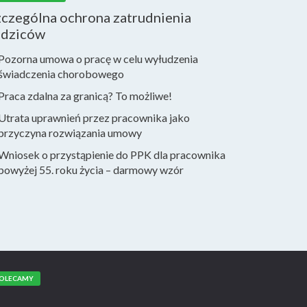
zczególna ochrona zatrudnienia
odziców
Pozorna umowa o pracę w celu wyłudzenia
świadczenia chorobowego
Praca zdalna za granicą? To możliwe!
Utrata uprawnień przez pracownika jako
przyczyna rozwiązania umowy
Wniosek o przystąpienie do PPK dla pracownika
powyżej 55. roku życia – darmowy wzór
OLECAMY