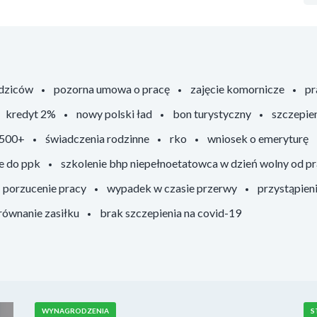
odziców
pozorna umowa o pracę
zajęcie komornicze
pr
kredyt 2%
nowy polski ład
bon turystyczny
szczepie
 500+
świadczenia rodzinne
rko
wniosek o emeryturę
e do ppk
szkolenie bhp niepełnoetatowca w dzień wolny od p
porzucenie pracy
wypadek w czasie przerwy
przystąpien
ównanie zasiłku
brak szczepienia na covid-19
WYNAGRODZENIA
S