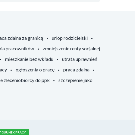
aca zdalna za granicą
urlop rodzicielski
nia pracowników
zmniejszenie renty socjalnej
mieszkanie bez wkładu
utrata uprawnień
racy
ogłoszenia o pracę
praca zdalna
ie zleceniobiorcy do ppk
szczepienie jako
TOSUNEK PRACY