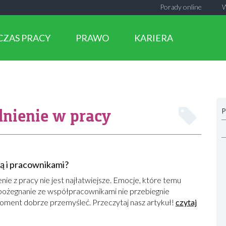
Porady online
CZAS PRACY
PRAWO
KARIERA
nienie w pracy
P
mą i pracownikami?
nie z pracy nie jest najłatwiejsze. Emocje, które temu
 pożegnanie ze współpracownikami nie przebiegnie
oment dobrze przemyśleć. Przeczytaj nasz artykuł!
czytaj