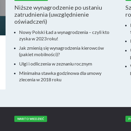
Niższe wynagrodzenie po ustaniu
S
zatrudnienia (uwzględnienie
r
oświadczeń)
Nowy Polski Ład a wynagrodzenia – czyli kto
zyska w 2023 roku!
Jak zmienią się wynagrodzenia kierowców
(pakiet mobilności)?
Ulgi i odliczenia w zeznaniu rocznym
Minimalna stawka godzinowa dla umowy
zlecenia w 2018 roku
WARTO WIEDZIEĆ
P