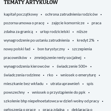
TEMATY ARTYKUŁÓW
kapitał początkowy
ochrona zatrudnienia rodziców
pozorna umowa o pracę
zajęcie komornicze
praca
zdalna za granicą
urlop rodzicielski
niższe
wynagrodzenie po ustaniu zatrudnienia
kredyt 2%
nowy polski ład
bon turystyczny
szczepienia
pracowników
zmniejszenie renty socjalnej
wynagrodzenia kierowców
świadczenie 500+
świadczenia rodzinne
rko
wniosek o emeryturę
mieszkanie bez wkładu
utrata uprawnień
spis
powszechny
wniosek o przystąpienie do ppk
szkolenie bhp niepełnoetatowca w dzień wolny od pracy
ogłoszenia o pracę
praca zdalna
deklaracja o