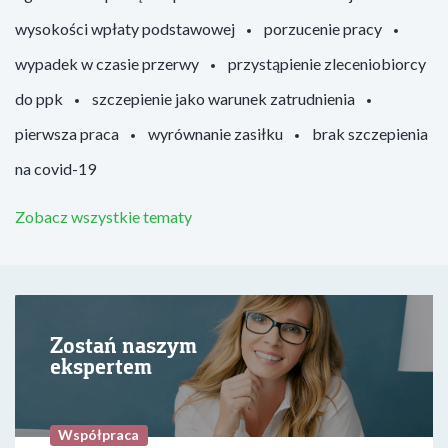
wysokości wpłaty podstawowej
porzucenie pracy
wypadek w czasie przerwy
przystąpienie zleceniobiorcy
do ppk
szczepienie jako warunek zatrudnienia
pierwsza praca
wyrównanie zasiłku
brak szczepienia
na covid-19
Zobacz wszystkie tematy
Zostań naszym
ekspertem
Współpraca