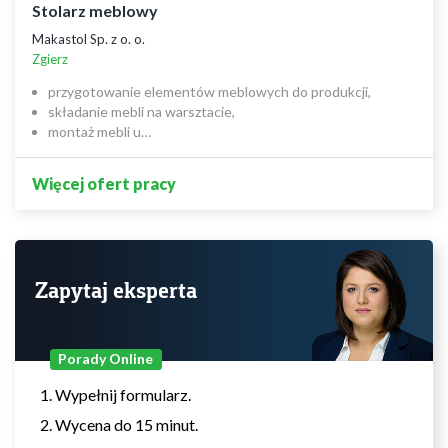
Stolarz meblowy
Makastol Sp. z o. o.
Zgierz
przygotowanie elementów meblowych do produkcji,
składanie mebli na warsztacie,
montaż mebli u…
Więcej ofert pracy
Zapytaj eksperta
Porady Online
Wypełnij formularz.
Wycena do 15 minut.