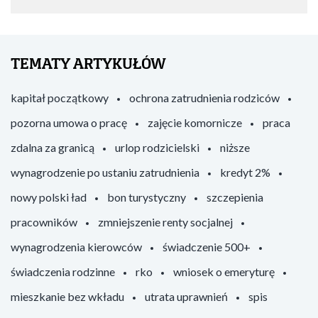
TEMATY ARTYKUŁÓW
kapitał początkowy
ochrona zatrudnienia rodziców
pozorna umowa o pracę
zajęcie komornicze
praca
zdalna za granicą
urlop rodzicielski
niższe
wynagrodzenie po ustaniu zatrudnienia
kredyt 2%
nowy polski ład
bon turystyczny
szczepienia
pracowników
zmniejszenie renty socjalnej
wynagrodzenia kierowców
świadczenie 500+
świadczenia rodzinne
rko
wniosek o emeryturę
mieszkanie bez wkładu
utrata uprawnień
spis