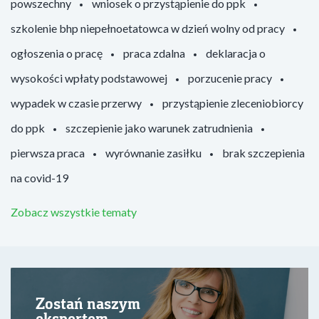
powszechny
wniosek o przystąpienie do ppk
szkolenie bhp niepełnoetatowca w dzień wolny od pracy
ogłoszenia o pracę
praca zdalna
deklaracja o
wysokości wpłaty podstawowej
porzucenie pracy
wypadek w czasie przerwy
przystąpienie zleceniobiorcy
do ppk
szczepienie jako warunek zatrudnienia
pierwsza praca
wyrównanie zasiłku
brak szczepienia
na covid-19
Zobacz wszystkie tematy
Zostań naszym
ekspertem