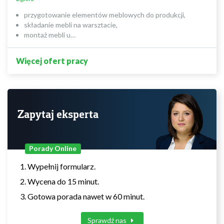
przygotowanie elementów meblowych do produkcji,
składanie mebli na warsztacie,
montaż mebli u…
Więcej ofert pracy
Zapytaj eksperta
Porady Online
Wypełnij formularz.
Wycena do 15 minut.
Gotowa porada nawet w 60 minut.
Sprawdź nas