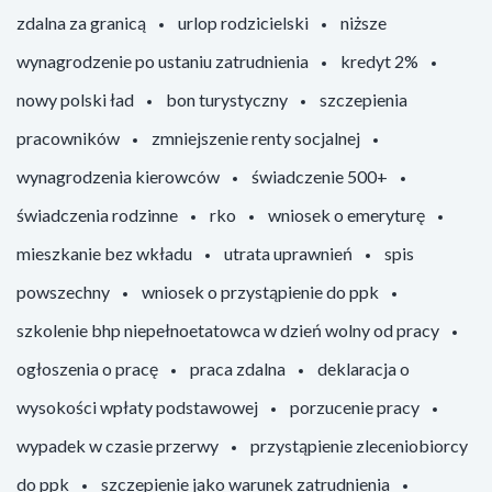
zdalna za granicą
urlop rodzicielski
niższe
wynagrodzenie po ustaniu zatrudnienia
kredyt 2%
nowy polski ład
bon turystyczny
szczepienia
pracowników
zmniejszenie renty socjalnej
wynagrodzenia kierowców
świadczenie 500+
świadczenia rodzinne
rko
wniosek o emeryturę
mieszkanie bez wkładu
utrata uprawnień
spis
powszechny
wniosek o przystąpienie do ppk
szkolenie bhp niepełnoetatowca w dzień wolny od pracy
ogłoszenia o pracę
praca zdalna
deklaracja o
wysokości wpłaty podstawowej
porzucenie pracy
wypadek w czasie przerwy
przystąpienie zleceniobiorcy
do ppk
szczepienie jako warunek zatrudnienia