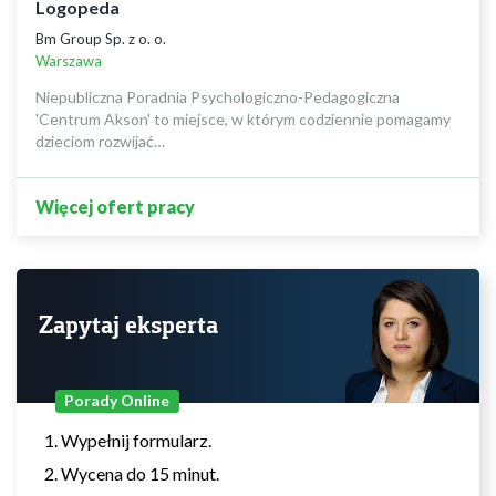
Logopeda
Bm Group Sp. z o. o.
Warszawa
Niepubliczna Poradnia Psychologiczno-Pedagogiczna
'Centrum Akson' to miejsce, w którym codziennie pomagamy
dzieciom rozwijać…
Więcej ofert pracy
Zapytaj eksperta
Porady Online
Wypełnij formularz.
Wycena do 15 minut.