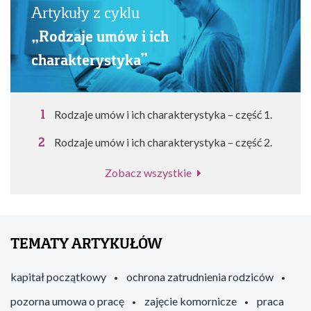
Artykuły z cyklu
„Rodzaje umów i ich
charakterystyka”
Rodzaje umów i ich charakterystyka – część 1.
Rodzaje umów i ich charakterystyka – część 2.
Zobacz wszystkie
TEMATY ARTYKUŁÓW
kapitał początkowy
ochrona zatrudnienia rodziców
pozorna umowa o pracę
zajęcie komornicze
praca