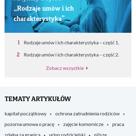
„Rodzaje umów i ich
charakterystyka”
Rodzaje umów i ich charakterystyka – część 1.
Rodzaje umów i ich charakterystyka – część 2.
Zobacz wszystkie
TEMATY ARTYKUŁÓW
kapitał początkowy
ochrona zatrudnienia rodziców
pozorna umowa o pracę
zajęcie komornicze
praca
zdalna za granicą
urlop rodzicielski
niższe