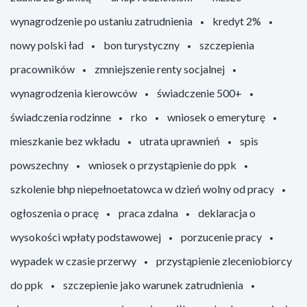
wynagrodzenie po ustaniu zatrudnienia
kredyt 2%
nowy polski ład
bon turystyczny
szczepienia
pracowników
zmniejszenie renty socjalnej
wynagrodzenia kierowców
świadczenie 500+
świadczenia rodzinne
rko
wniosek o emeryturę
mieszkanie bez wkładu
utrata uprawnień
spis
powszechny
wniosek o przystąpienie do ppk
szkolenie bhp niepełnoetatowca w dzień wolny od pracy
ogłoszenia o pracę
praca zdalna
deklaracja o
wysokości wpłaty podstawowej
porzucenie pracy
wypadek w czasie przerwy
przystąpienie zleceniobiorcy
do ppk
szczepienie jako warunek zatrudnienia