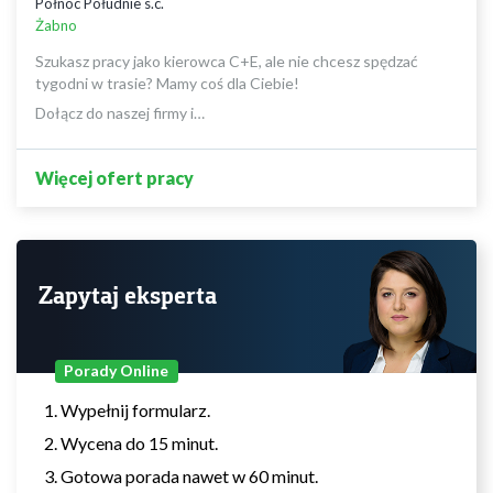
Północ Południe s.c.
Żabno
Szukasz pracy jako kierowca C+E, ale nie chcesz spędzać
tygodni w trasie? Mamy coś dla Ciebie!
Dołącz do naszej firmy i…
Więcej ofert pracy
Zapytaj eksperta
Porady Online
Wypełnij formularz.
Wycena do 15 minut.
Gotowa porada nawet w 60 minut.