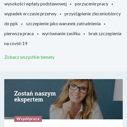
wysokości wpłaty podstawowej
porzucenie pracy
wypadek w czasie przerwy
przystąpienie zleceniobiorcy
do ppk
szczepienie jako warunek zatrudnienia
pierwsza praca
wyrównanie zasiłku
brak szczepienia
na covid-19
Zobacz wszystkie tematy
Zostań naszym
ekspertem
Współpraca