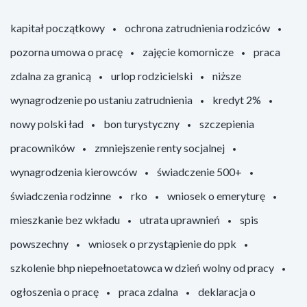
kapitał początkowy
ochrona zatrudnienia rodziców
pozorna umowa o pracę
zajęcie komornicze
praca
zdalna za granicą
urlop rodzicielski
niższe
wynagrodzenie po ustaniu zatrudnienia
kredyt 2%
nowy polski ład
bon turystyczny
szczepienia
pracowników
zmniejszenie renty socjalnej
wynagrodzenia kierowców
świadczenie 500+
świadczenia rodzinne
rko
wniosek o emeryturę
mieszkanie bez wkładu
utrata uprawnień
spis
powszechny
wniosek o przystąpienie do ppk
szkolenie bhp niepełnoetatowca w dzień wolny od pracy
ogłoszenia o pracę
praca zdalna
deklaracja o