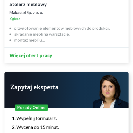
Stolarz meblowy
Makastol Sp. z o. o.
Zgierz
przygotowanie elementów meblowych do produkcji,
składanie mebli na warsztacie,
montaż mebli u…
Więcej ofert pracy
Zapytaj eksperta
Porady Online
Wypełnij formularz.
Wycena do 15 minut.