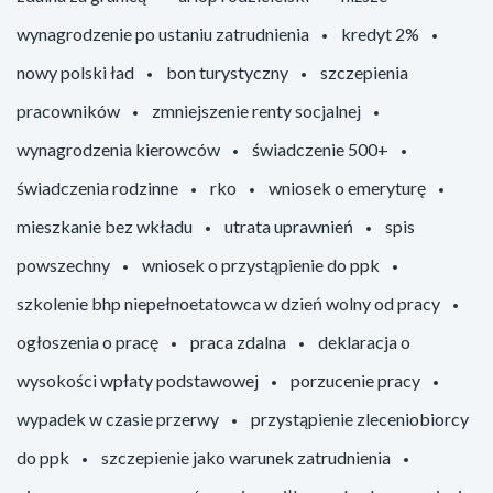
wynagrodzenie po ustaniu zatrudnienia
kredyt 2%
nowy polski ład
bon turystyczny
szczepienia
pracowników
zmniejszenie renty socjalnej
wynagrodzenia kierowców
świadczenie 500+
świadczenia rodzinne
rko
wniosek o emeryturę
mieszkanie bez wkładu
utrata uprawnień
spis
powszechny
wniosek o przystąpienie do ppk
szkolenie bhp niepełnoetatowca w dzień wolny od pracy
ogłoszenia o pracę
praca zdalna
deklaracja o
wysokości wpłaty podstawowej
porzucenie pracy
wypadek w czasie przerwy
przystąpienie zleceniobiorcy
do ppk
szczepienie jako warunek zatrudnienia