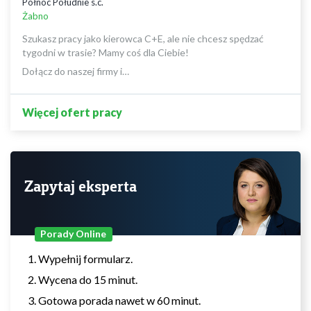
Północ Południe s.c.
Żabno
Szukasz pracy jako kierowca C+E, ale nie chcesz spędzać
tygodni w trasie? Mamy coś dla Ciebie!
Dołącz do naszej firmy i…
Więcej ofert pracy
Zapytaj eksperta
Porady Online
Wypełnij formularz.
Wycena do 15 minut.
Gotowa porada nawet w 60 minut.