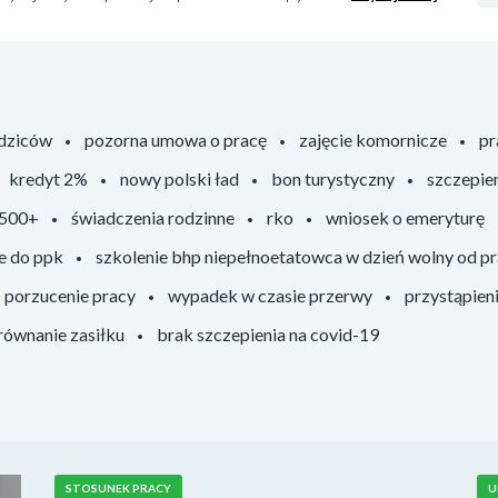
odziców
pozorna umowa o pracę
zajęcie komornicze
pr
kredyt 2%
nowy polski ład
bon turystyczny
szczepie
 500+
świadczenia rodzinne
rko
wniosek o emeryturę
e do ppk
szkolenie bhp niepełnoetatowca w dzień wolny od p
porzucenie pracy
wypadek w czasie przerwy
przystąpien
ównanie zasiłku
brak szczepienia na covid-19
STOSUNEK PRACY
U