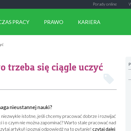
Porady online
CZAS PRACY
PRAWO
KARIERA
zyć
o trzeba się ciągle uczyć
P
maga nieustannej nauki?
 niezwykle istotne, jeśli chcemy pracować dobrze i rozwijać
i i o czym nie można zapominać? Warto stale pracować nad
zytaj artykuł i poznaj odpowiedź na to pytanie!
czytaj dalej