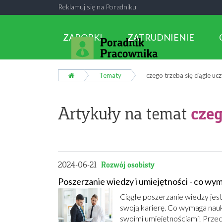
Reklamuj się na Poradniku
ZAROBKI
ZATRUDNIENIE
Tematy
czego trzeba się ciągle uc
czeg
Artykuły na temat
2024-06-21
Rozwój osobisty
Poszerzanie wiedzy i umiejętności - co wy
Ciągłe poszerzanie wiedzy jest
swoją karierę. Co wymaga nauk
swoimi umiejętnościami! Przec