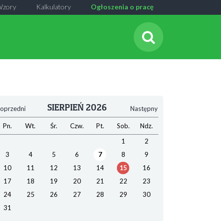
Wzory
Kalkulatory
Ogłoszenia o pracę
SIERPIEŃ 2026
oprzedni
Następny
Pn.
Wt.
Śr.
Czw.
Pt.
Sob.
Ndz.
1
2
3
4
5
6
7
8
9
10
11
12
13
14
15
16
17
18
19
20
21
22
23
24
25
26
27
28
29
30
31