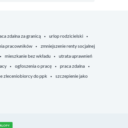
aca zdalna za granicą
urlop rodzicielski
nia pracowników
zmniejszenie renty socjalnej
mieszkanie bez wkładu
utrata uprawnień
racy
ogłoszenia o pracę
praca zdalna
ie zleceniobiorcy do ppk
szczepienie jako
RLOPY