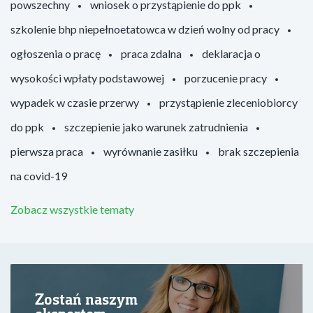
powszechny
wniosek o przystąpienie do ppk
szkolenie bhp niepełnoetatowca w dzień wolny od pracy
ogłoszenia o pracę
praca zdalna
deklaracja o
wysokości wpłaty podstawowej
porzucenie pracy
wypadek w czasie przerwy
przystąpienie zleceniobiorcy
do ppk
szczepienie jako warunek zatrudnienia
pierwsza praca
wyrównanie zasiłku
brak szczepienia
na covid-19
Zobacz wszystkie tematy
Zostań naszym