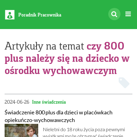
Poradnik Pracownika
czy 800
Artykuły na temat
plus należy się na dziecko w
ośrodku wychowawczym
2024-06-26
Inne świadczenia
Świadczenie 800 plus dla dzieci w placówkach
opiekuńczo-wychowawczych
Nieletni do 18 roku życia poza pewnymi
wyjątkami może otrzymać świadczenie