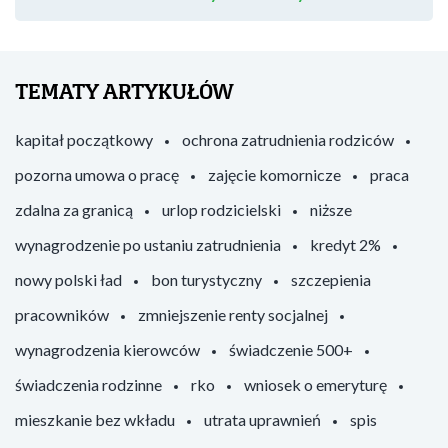
TEMATY ARTYKUŁÓW
kapitał początkowy
ochrona zatrudnienia rodziców
pozorna umowa o pracę
zajęcie komornicze
praca
zdalna za granicą
urlop rodzicielski
niższe
wynagrodzenie po ustaniu zatrudnienia
kredyt 2%
nowy polski ład
bon turystyczny
szczepienia
pracowników
zmniejszenie renty socjalnej
wynagrodzenia kierowców
świadczenie 500+
świadczenia rodzinne
rko
wniosek o emeryturę
mieszkanie bez wkładu
utrata uprawnień
spis