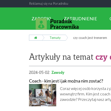
Reklamuj się na Poradniku
ZAROBKI
ZATRUDNIENIE
Tematy
czy coach jest trenerem
czy 
Artykuły na temat
2024-05-02
Zawody
Coach - kim jest i jak można nim zostać?
Coraz więcej osób korzysta z 
wewnątrz firm. Kim jest coach 
zawodzie? Przeczytaj nasz arty