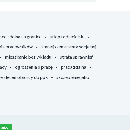
aca zdalna za granicą
urlop rodzicielski
nia pracowników
zmniejszenie renty socjalnej
mieszkanie bez wkładu
utrata uprawnień
racy
ogłoszenia o pracę
praca zdalna
ie zleceniobiorcy do ppk
szczepienie jako
ASIŁKI