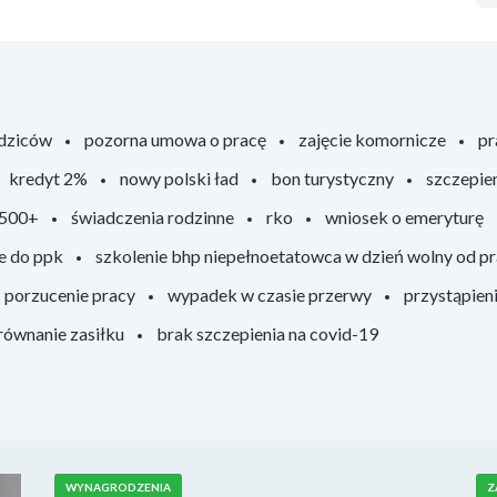
odziców
pozorna umowa o pracę
zajęcie komornicze
pr
kredyt 2%
nowy polski ład
bon turystyczny
szczepie
 500+
świadczenia rodzinne
rko
wniosek o emeryturę
e do ppk
szkolenie bhp niepełnoetatowca w dzień wolny od p
porzucenie pracy
wypadek w czasie przerwy
przystąpien
ównanie zasiłku
brak szczepienia na covid-19
WYNAGRODZENIA
Z