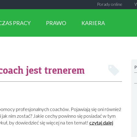
Porady online
CZAS PRACY
PRAWO
KARIERA
coach jest trenerem
P
pomocy profesjonalnych coachów. Pojawiają się oni również
i jak nim zostać? Jakie cechy powinno się posiadać w tym
kuł, by dowiedzieć się więcej na ten temat!
czytaj dalej