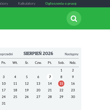
Wzory
Kalkulatory
Ogłoszenia o pracę
SIERPIEŃ 2026
oprzedni
Następny
Pn.
Wt.
Śr.
Czw.
Pt.
Sob.
Ndz.
1
2
3
4
5
6
7
8
9
10
11
12
13
14
15
16
17
18
19
20
21
22
23
24
25
26
27
28
29
30
31