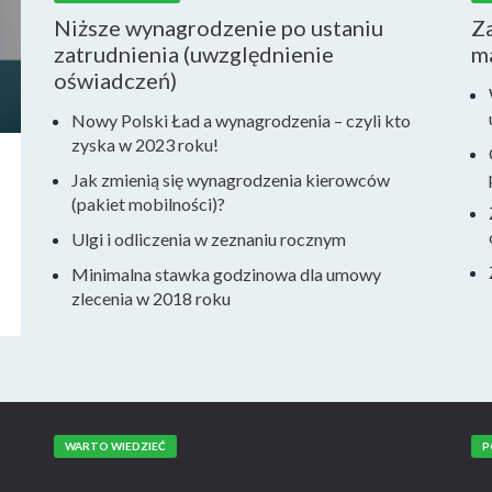
Niższe wynagrodzenie po ustaniu
Za
zatrudnienia (uwzględnienie
m
oświadczeń)
Nowy Polski Ład a wynagrodzenia – czyli kto
zyska w 2023 roku!
Jak zmienią się wynagrodzenia kierowców
(pakiet mobilności)?
Ulgi i odliczenia w zeznaniu rocznym
Minimalna stawka godzinowa dla umowy
zlecenia w 2018 roku
WARTO WIEDZIEĆ
P