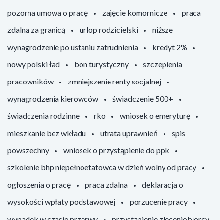
pozorna umowa o pracę
zajęcie komornicze
praca
zdalna za granicą
urlop rodzicielski
niższe
wynagrodzenie po ustaniu zatrudnienia
kredyt 2%
nowy polski ład
bon turystyczny
szczepienia
pracowników
zmniejszenie renty socjalnej
wynagrodzenia kierowców
świadczenie 500+
świadczenia rodzinne
rko
wniosek o emeryturę
mieszkanie bez wkładu
utrata uprawnień
spis
powszechny
wniosek o przystąpienie do ppk
szkolenie bhp niepełnoetatowca w dzień wolny od pracy
ogłoszenia o pracę
praca zdalna
deklaracja o
wysokości wpłaty podstawowej
porzucenie pracy
wypadek w czasie przerwy
przystąpienie zleceniobiorcy