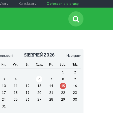
Wzory
Kalkulatory
Ogłoszenia o pracę
SIERPIEŃ 2026
oprzedni
Następny
Pn.
Wt.
Śr.
Czw.
Pt.
Sob.
Ndz.
1
2
3
4
5
6
7
8
9
10
11
12
13
14
15
16
17
18
19
20
21
22
23
24
25
26
27
28
29
30
31