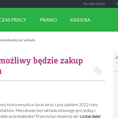
Porady online
CZAS PRACY
PRAWO
KARIERA
 mieszkania bez wkładu
możliwy będzie zakup
P
u
wa, która weszła w życie wraz z początkiem 2022 roku.
kształtem. Mieszkanie bez wkładu własnego jest jedną z
dzie przysługiwała? Przeczytaj i dowiedz się!
czytaj dalej