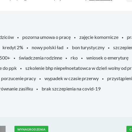
odziców
pozorna umowa o pracę
zajęcie komornicze
pr
kredyt 2%
nowy polski ład
bon turystyczny
szczepie
 500+
świadczenia rodzinne
rko
wniosek o emeryturę
e do ppk
szkolenie bhp niepełnoetatowca w dzień wolny od p
porzucenie pracy
wypadek w czasie przerwy
przystąpien
ównanie zasiłku
brak szczepienia na covid-19
WYNAGRODZENIA
C