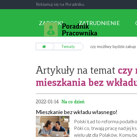
Reklamuj się na Poradniku
ZAROBKI
ZATRUDNIENIE
Tematy
czy możliwy będzie zakup
czy 
Artykuły na temat
mieszkania bez wkład
2022-01-14
Na co dzień
Mieszkanie bez wkładu własnego!
Polski Ład to reforma podatko
Póki co, trwają pracę nad jej 
wielu ulg dla Polaków. Komu bę