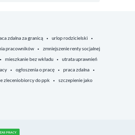
aca zdalna za granicą
urlop rodzicielski
nia pracowników
zmniejszenie renty socjalnej
mieszkanie bez wkładu
utrata uprawnień
racy
ogłoszenia o pracę
praca zdalna
ie zleceniobiorcy do ppk
szczepienie jako
ZAS PRACY