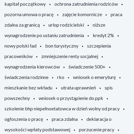
kapitał początkowy
ochrona zatrudnienia rodziców
pozorna umowa o pracę
zajęcie komornicze
praca
zdalna za granicą
urlop rodzicielski
niższe
wynagrodzenie po ustaniu zatrudnienia
kredyt 2%
nowy polski ład
bon turystyczny
szczepienia
pracowników
zmniejszenie renty socjalnej
wynagrodzenia kierowców
świadczenie 500+
świadczenia rodzinne
rko
wniosek o emeryturę
mieszkanie bez wkładu
utrata uprawnień
spis
powszechny
wniosek o przystąpienie do ppk
szkolenie bhp niepełnoetatowca w dzień wolny od pracy
ogłoszenia o pracę
praca zdalna
deklaracja o
wysokości wpłaty podstawowej
porzucenie pracy