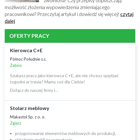
zwolniona? Czy przepisy dopuszczają
możliwość złożenia wypowiedzenia zmieniającego
pracownikowi? Przeczytaj artykuł i dowiedź się więcej!
czytaj
dalej
OFERTY PRACY
Kierowca C+E
Północ Południe s.c.
Żabno
Szukasz pracy jako kierowca C+E, ale nie chcesz spędzać
tygodni w trasie? Mamy coś dla Ciebie!
Dołącz do naszej firmy i…
Stolarz meblowy
Makastol Sp. z o. o.
Zgierz
przygotowanie elementów meblowych do produkcji,
składanie mebli na warsztacie,