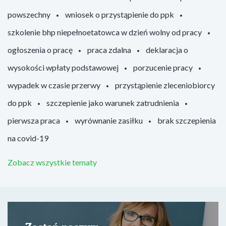
powszechny
wniosek o przystąpienie do ppk
szkolenie bhp niepełnoetatowca w dzień wolny od pracy
ogłoszenia o pracę
praca zdalna
deklaracja o
wysokości wpłaty podstawowej
porzucenie pracy
wypadek w czasie przerwy
przystąpienie zleceniobiorcy
do ppk
szczepienie jako warunek zatrudnienia
pierwsza praca
wyrównanie zasiłku
brak szczepienia
na covid-19
Zobacz wszystkie tematy