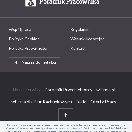
Współpraca
Regulamin
Polityka Cookies
Warunki licencyjne
Polityka Prywatności
Kontakt
Napisz do redakcji
Nasze serwisy
Poradnik Przedsiębiorcy
wFirma.pl
wFirma dla Biur Rachunkowych
Taelo
Oferty Pracy
Używamy plików cookies na naszej stronie internetowej. Kontynuując korzystanie z naszej strony internetowej, bez
zmiany ustawień prywatności przeglądarki, wyrażasz zgodę na przetwarzanie Twoich danych osobowych takich jak adres
IP czy identyfikatory plików cookies w celach marketingowych, w tym wyświetlania reklam dopasowanych do Twoich