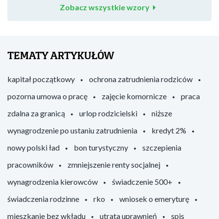
Zobacz wszystkie wzory
TEMATY ARTYKUŁÓW
kapitał początkowy
ochrona zatrudnienia rodziców
pozorna umowa o pracę
zajęcie komornicze
praca
zdalna za granicą
urlop rodzicielski
niższe
wynagrodzenie po ustaniu zatrudnienia
kredyt 2%
nowy polski ład
bon turystyczny
szczepienia
pracowników
zmniejszenie renty socjalnej
wynagrodzenia kierowców
świadczenie 500+
świadczenia rodzinne
rko
wniosek o emeryturę
mieszkanie bez wkładu
utrata uprawnień
spis