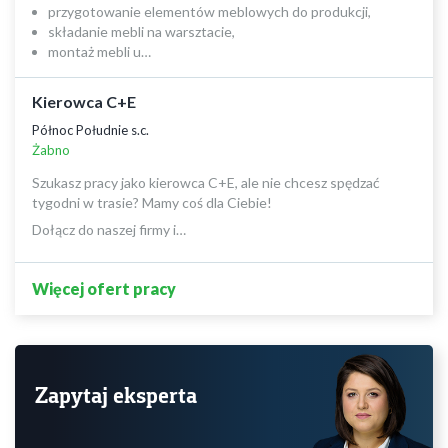
przygotowanie elementów meblowych do produkcji,
składanie mebli na warsztacie,
montaż mebli u…
Kierowca C+E
Północ Południe s.c.
Żabno
Szukasz pracy jako kierowca C+E, ale nie chcesz spędzać
tygodni w trasie? Mamy coś dla Ciebie!
Dołącz do naszej firmy i…
Więcej ofert pracy
Zapytaj eksperta