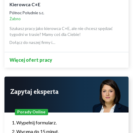
Kierowca C+E
Północ Południe s.c.
Żabno
Szukasz pracy jako kierowca C+E, ale nie chcesz spędzać
tygodni w trasie? Mamy coś dla Ciebie!
Dołącz do naszej firmy i…
Więcej ofert pracy
Zapytaj eksperta
Porady Online
Wypełnij formularz.
Wycena do 15 minut.