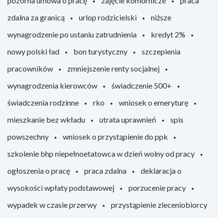
pozorna umowa o pracę
zajęcie komornicze
praca
zdalna za granicą
urlop rodzicielski
niższe
wynagrodzenie po ustaniu zatrudnienia
kredyt 2%
nowy polski ład
bon turystyczny
szczepienia
pracowników
zmniejszenie renty socjalnej
wynagrodzenia kierowców
świadczenie 500+
świadczenia rodzinne
rko
wniosek o emeryturę
mieszkanie bez wkładu
utrata uprawnień
spis
powszechny
wniosek o przystąpienie do ppk
szkolenie bhp niepełnoetatowca w dzień wolny od pracy
ogłoszenia o pracę
praca zdalna
deklaracja o
wysokości wpłaty podstawowej
porzucenie pracy
wypadek w czasie przerwy
przystąpienie zleceniobiorcy