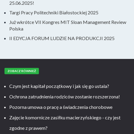
25.06.2025!
Targi Pracy Politechniki Białostockiej 2025
Już wkrótce VII Kongres MIT Sloan Management Review
Polska
II EDYCJA FORUM LUDZIE NA PRODUKCJI 2025
ZOBACZ RÓWNIEŻ
Czym jest kapitał początkowy i jak się go ustala?
Ochrona zatrudnienia rodziców zostanie rozszerzona!
Pozorna umowa o pracę a świadczenia chorobowe
Zajęcie komornicze zasiłku macierzyńskiego - czy jest
zgodne z prawem?