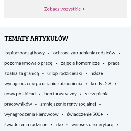
Zobacz wszystkie
TEMATY ARTYKUŁÓW
kapitał początkowy
ochrona zatrudnienia rodziców
pozorna umowa o pracę
zajęcie komornicze
praca
zdalna za granicą
urlop rodzicielski
niższe
wynagrodzenie po ustaniu zatrudnienia
kredyt 2%
nowy polski ład
bon turystyczny
szczepienia
pracowników
zmniejszenie renty socjalnej
wynagrodzenia kierowców
świadczenie 500+
świadczenia rodzinne
rko
wniosek o emeryturę