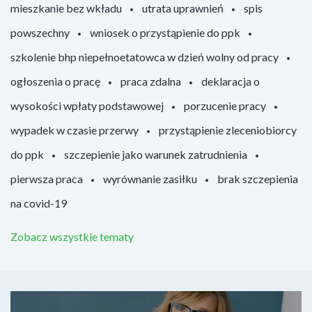
mieszkanie bez wkładu
utrata uprawnień
spis
powszechny
wniosek o przystąpienie do ppk
szkolenie bhp niepełnoetatowca w dzień wolny od pracy
ogłoszenia o pracę
praca zdalna
deklaracja o
wysokości wpłaty podstawowej
porzucenie pracy
wypadek w czasie przerwy
przystąpienie zleceniobiorcy
do ppk
szczepienie jako warunek zatrudnienia
pierwsza praca
wyrównanie zasiłku
brak szczepienia
na covid-19
Zobacz wszystkie tematy