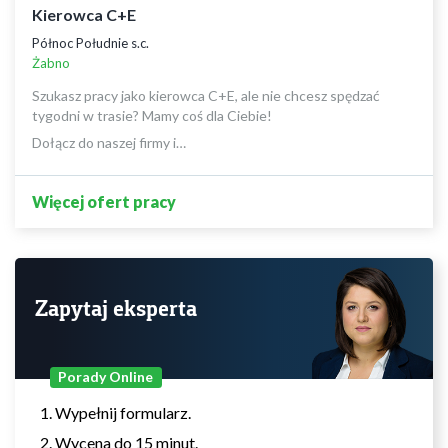
Kierowca C+E
Północ Południe s.c.
Żabno
Szukasz pracy jako kierowca C+E, ale nie chcesz spędzać
tygodni w trasie? Mamy coś dla Ciebie!
Dołącz do naszej firmy i…
Więcej ofert pracy
Zapytaj eksperta
Porady Online
Wypełnij formularz.
Wycena do 15 minut.