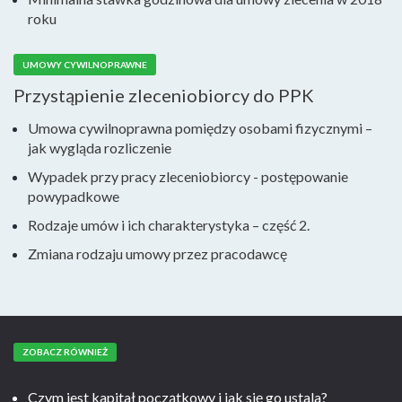
roku
UMOWY CYWILNOPRAWNE
Przystąpienie zleceniobiorcy do PPK
Umowa cywilnoprawna pomiędzy osobami fizycznymi –
jak wygląda rozliczenie
Wypadek przy pracy zleceniobiorcy - postępowanie
powypadkowe
Rodzaje umów i ich charakterystyka – część 2.
Zmiana rodzaju umowy przez pracodawcę
ZOBACZ RÓWNIEŻ
Czym jest kapitał początkowy i jak się go ustala?