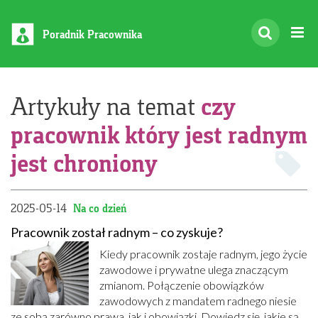
Poradnik Pracownika
czy
Artykuły na temat
pracownik który jest radnym
jest chroniony
2025-05-14
Na co dzień
Pracownik został radnym – co zyskuje?
Kiedy pracownik zostaje radnym, jego życie
zawodowe i prywatne ulega znaczącym
zmianom. Połączenie obowiązków
zawodowych z mandatem radnego niesie
ze sobą zarówno prawa, jak i obowiązki. Dowiedz się, jakie są