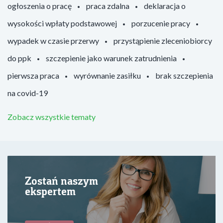
ogłoszenia o pracę
praca zdalna
deklaracja o
wysokości wpłaty podstawowej
porzucenie pracy
wypadek w czasie przerwy
przystąpienie zleceniobiorcy
do ppk
szczepienie jako warunek zatrudnienia
pierwsza praca
wyrównanie zasiłku
brak szczepienia
na covid-19
Zobacz wszystkie tematy
Zostań naszym
ekspertem