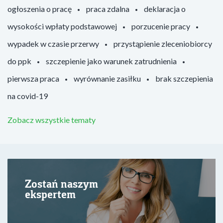
ogłoszenia o pracę
praca zdalna
deklaracja o
wysokości wpłaty podstawowej
porzucenie pracy
wypadek w czasie przerwy
przystąpienie zleceniobiorcy
do ppk
szczepienie jako warunek zatrudnienia
pierwsza praca
wyrównanie zasiłku
brak szczepienia
na covid-19
Zobacz wszystkie tematy
Zostań naszym
ekspertem