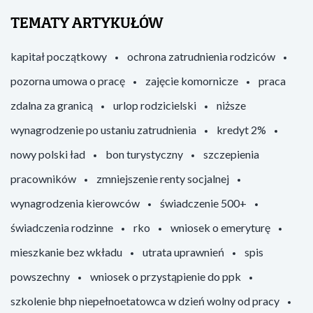
TEMATY ARTYKUŁÓW
kapitał początkowy
ochrona zatrudnienia rodziców
pozorna umowa o pracę
zajęcie komornicze
praca
zdalna za granicą
urlop rodzicielski
niższe
wynagrodzenie po ustaniu zatrudnienia
kredyt 2%
nowy polski ład
bon turystyczny
szczepienia
pracowników
zmniejszenie renty socjalnej
wynagrodzenia kierowców
świadczenie 500+
świadczenia rodzinne
rko
wniosek o emeryturę
mieszkanie bez wkładu
utrata uprawnień
spis
powszechny
wniosek o przystąpienie do ppk
szkolenie bhp niepełnoetatowca w dzień wolny od pracy