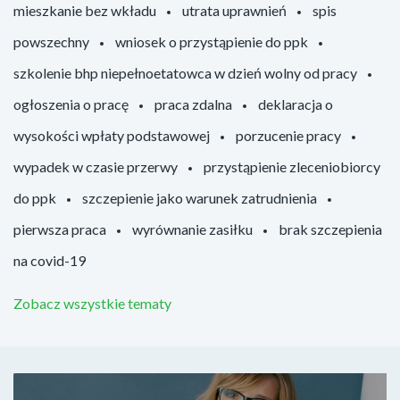
mieszkanie bez wkładu
utrata uprawnień
spis
powszechny
wniosek o przystąpienie do ppk
szkolenie bhp niepełnoetatowca w dzień wolny od pracy
ogłoszenia o pracę
praca zdalna
deklaracja o
wysokości wpłaty podstawowej
porzucenie pracy
wypadek w czasie przerwy
przystąpienie zleceniobiorcy
do ppk
szczepienie jako warunek zatrudnienia
pierwsza praca
wyrównanie zasiłku
brak szczepienia
na covid-19
Zobacz wszystkie tematy