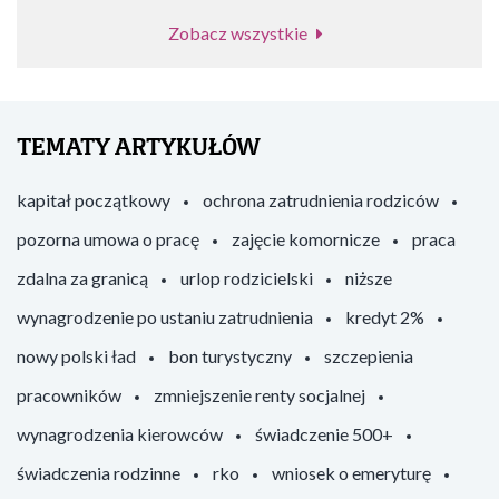
Zobacz wszystkie
TEMATY ARTYKUŁÓW
kapitał początkowy
ochrona zatrudnienia rodziców
pozorna umowa o pracę
zajęcie komornicze
praca
zdalna za granicą
urlop rodzicielski
niższe
wynagrodzenie po ustaniu zatrudnienia
kredyt 2%
nowy polski ład
bon turystyczny
szczepienia
pracowników
zmniejszenie renty socjalnej
wynagrodzenia kierowców
świadczenie 500+
świadczenia rodzinne
rko
wniosek o emeryturę