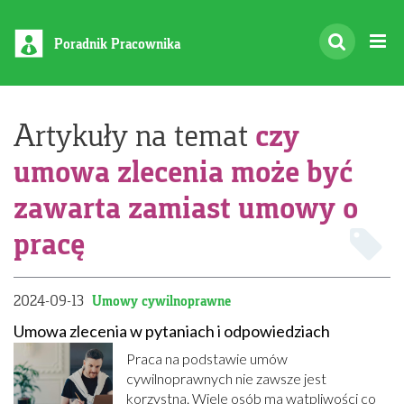
Poradnik Pracownika
czy
Artykuły na temat
umowa zlecenia może być
zawarta zamiast umowy o
pracę
2024-09-13
Umowy cywilnoprawne
Umowa zlecenia w pytaniach i odpowiedziach
Praca na podstawie umów
cywilnoprawnych nie zawsze jest
korzystna. Wiele osób ma wątpliwości co