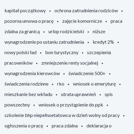
kapitał początkowy
ochrona zatrudnienia rodziców
pozorna umowa o pracę
zajęcie komornicze
praca
zdalna za granicą
urlop rodzicielski
niższe
wynagrodzenie po ustaniu zatrudnienia
kredyt 2%
nowy polski ład
bon turystyczny
szczepienia
pracowników
zmniejszenie renty socjalnej
wynagrodzenia kierowców
świadczenie 500+
świadczenia rodzinne
rko
wniosek o emeryturę
mieszkanie bez wkładu
utrata uprawnień
spis
powszechny
wniosek o przystąpienie do ppk
szkolenie bhp niepełnoetatowca w dzień wolny od pracy
ogłoszenia o pracę
praca zdalna
deklaracja o