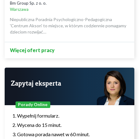
Bm Group Sp. z o. o.
Warszawa
Niepubliczna Poradnia Psychologiczno-Pedagogiczna
'Centrum Akson' to miejsce, w którym codziennie pomagamy
dzieciom rozwijać…
Więcej ofert pracy
Zapytaj eksperta
Porady Online
Wypełnij formularz.
Wycena do 15 minut.
Gotowa porada nawet w 60 minut.