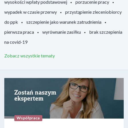
wysokości wpłaty podstawowej
porzucenie pracy
wypadek w czasie przerwy
przystąpienie zleceniobiorcy
do ppk
szczepienie jako warunek zatrudnienia
pierwsza praca
wyrównanie zasiłku
brak szczepienia
na covid-19
Zobacz wszystkie tematy
Zostań naszym
ekspertem
Współpraca