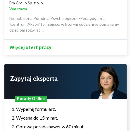
Bm Group Sp. z o. o.
Warszawa
Niepubliczna Poradnia Psychologiczno-Pedagogiczna
'Centrum Akson' to miejsce, w którym codziennie pomagamy
dzieciom rozwijać…
Więcej ofert pracy
Zapytaj eksperta
Porady Online
Wypełnij formularz.
Wycena do 15 minut.
Gotowa porada nawet w 60 minut.