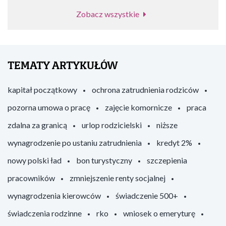
Zobacz wszystkie
TEMATY ARTYKUŁÓW
kapitał początkowy
ochrona zatrudnienia rodziców
pozorna umowa o pracę
zajęcie komornicze
praca
zdalna za granicą
urlop rodzicielski
niższe
wynagrodzenie po ustaniu zatrudnienia
kredyt 2%
nowy polski ład
bon turystyczny
szczepienia
pracowników
zmniejszenie renty socjalnej
wynagrodzenia kierowców
świadczenie 500+
świadczenia rodzinne
rko
wniosek o emeryturę