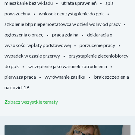
mieszkanie bez wkładu
utrata uprawnień
spis
powszechny
wniosek o przystąpienie do ppk
szkolenie bhp niepełnoetatowca w dzień wolny od pracy
ogłoszenia o pracę
praca zdalna
deklaracja o
wysokości wpłaty podstawowej
porzucenie pracy
wypadek w czasie przerwy
przystąpienie zleceniobiorcy
do ppk
szczepienie jako warunek zatrudnienia
pierwsza praca
wyrównanie zasiłku
brak szczepienia
na covid-19
Zobacz wszystkie tematy