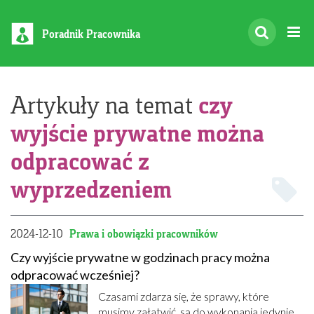
Poradnik Pracownika
czy
Artykuły na temat
wyjście prywatne można
odpracować z
wyprzedzeniem
2024-12-10
Prawa i obowiązki pracowników
Czy wyjście prywatne w godzinach pracy można
odpracować wcześniej?
Czasami zdarza się, że sprawy, które
musimy załatwić, są do wykonania jedynie