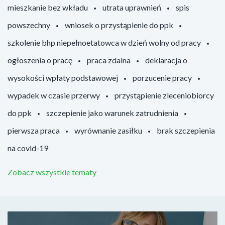
mieszkanie bez wkładu
utrata uprawnień
spis
powszechny
wniosek o przystąpienie do ppk
szkolenie bhp niepełnoetatowca w dzień wolny od pracy
ogłoszenia o pracę
praca zdalna
deklaracja o
wysokości wpłaty podstawowej
porzucenie pracy
wypadek w czasie przerwy
przystąpienie zleceniobiorcy
do ppk
szczepienie jako warunek zatrudnienia
pierwsza praca
wyrównanie zasiłku
brak szczepienia
na covid-19
Zobacz wszystkie tematy