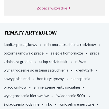
Zobacz wszystkie
TEMATY ARTYKUŁÓW
kapitał początkowy
ochrona zatrudnienia rodziców
pozorna umowa o pracę
zajęcie komornicze
praca
zdalna za granicą
urlop rodzicielski
niższe
wynagrodzenie po ustaniu zatrudnienia
kredyt 2%
nowy polski ład
bon turystyczny
szczepienia
pracowników
zmniejszenie renty socjalnej
wynagrodzenia kierowców
świadczenie 500+
świadczenia rodzinne
rko
wniosek o emeryturę