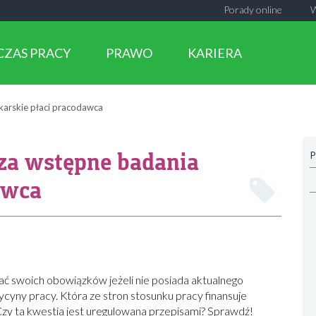
Porady online
CZAS PRACY
PRAWO
KARIERA
karskie płaci pracodawca
za wstępne badania
P
awca
 swoich obowiązków jeżeli nie posiada aktualnego
cyny pracy. Która ze stron stosunku pracy finansuje
zy ta kwestia jest uregulowana przepisami? Sprawdź!