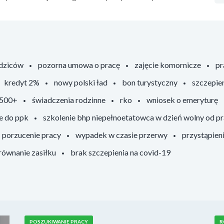
odziców
pozorna umowa o pracę
zajęcie komornicze
pr
kredyt 2%
nowy polski ład
bon turystyczny
szczepie
 500+
świadczenia rodzinne
rko
wniosek o emeryturę
e do ppk
szkolenie bhp niepełnoetatowca w dzień wolny od p
porzucenie pracy
wypadek w czasie przerwy
przystąpien
ównanie zasiłku
brak szczepienia na covid-19
POSZUKIWANIE PRACY
R