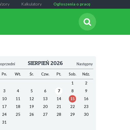
Wzory
Kalkulatory
Ogłoszenia o pracę
SIERPIEŃ 2026
oprzedni
Następny
Pn.
Wt.
Śr.
Czw.
Pt.
Sob.
Ndz.
1
2
3
4
5
6
7
8
9
10
11
12
13
14
15
16
17
18
19
20
21
22
23
24
25
26
27
28
29
30
31