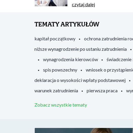
czytaj dalej
TEMATY ARTYKUŁÓW
kapitał początkowy
ochrona zatrudnienia r
niższe wynagrodzenie po ustaniu zatrudnienia
wynagrodzenia kierowców
świadczenie
spis powszechny
wniosek o przystąpieni
deklaracja o wysokości wpłaty podstawowej
warunek zatrudnienia
pierwsza praca
wyr
Zobacz wszystkie tematy