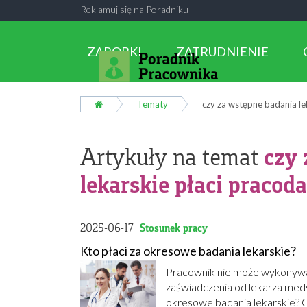
Reklamuj się na Poradniku
ZAROBKI
ZATRUDNIENIE
Tematy
czy za wstępne badania le
czy 
Artykuły na temat
lekarskie płaci pracod
2025-06-17
Stosunek pracy
Kto płaci za okresowe badania lekarskie?
Pracownik nie może wykonywać
zaświadczenia od lekarza medy
okresowe badania lekarskie? C