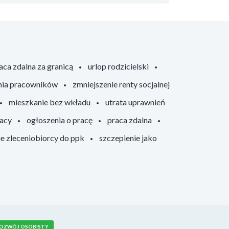
aca zdalna za granicą
urlop rodzicielski
nia pracowników
zmniejszenie renty socjalnej
mieszkanie bez wkładu
utrata uprawnień
racy
ogłoszenia o pracę
praca zdalna
ie zleceniobiorcy do ppk
szczepienie jako
OZWÓJ OSOBISTY